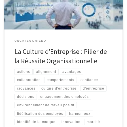
membres d’une entreprise. Une culture d’entreprise forte crée un
environnement de travail positif, favorise l’engagement […]
UNCATEGORIZED
La Culture d’Entreprise : Pilier de
la Réussite Organisationnelle
actions
alignement
avantages
collaboration
comportements
confiance
croyances
culture d'entreprise
d'entreprise
décisions
engagement des employés
environnement de travail positif
fidélisation des employés
harmonieux
identité de la marque
innovation
marché