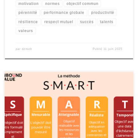
motivation
normes
objectif commun
pérennité
performance globale
productivité
résilience
respect mutuel
succès
talents
valeurs
par
dzmob
Publié
11 juin 2025
Exemple de Stratégie Digitale PDF Exemple de Stratégie Digitale
PDF La stratégie digitale est devenue un élément essentiel pour
toute entreprise cherchant à prospérer dans l’économie
numérique actuelle. Avec la montée en puissance d’Internet et
des technologies numériques, il est impératif pour les entreprises
de développer une stratégie digitale solide […]