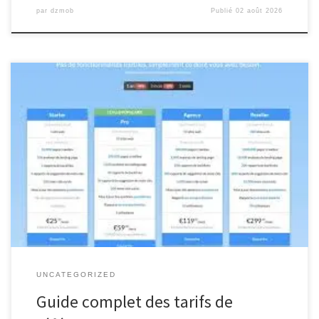
par
dzmob
Publié
02 août 2026
Tarif Référencement : Tout ce que vous devez savoir Tarif
Référencement : Tout ce que vous devez savoir Le référencement
est un élément crucial pour toute entreprise cherchant à se
démarquer en ligne. Mais combien cela coûte-t-il vraiment ? Les
tarifs de référencement varient en fonction de plusieurs facteurs,
tels […]
UNCATEGORIZED
Guide complet des tarifs de