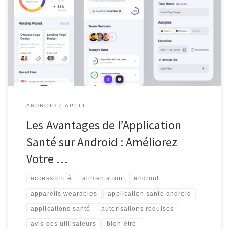
Santé sur Android Les applications de santé sur Android sont
devenues des outils essentiels pour les utilisateurs soucieux de
leur bien-être. Que ce soit pour suivre leur condition physique,
gérer leur alimentation ou surveiller leurs habitudes de sommeil,
ces applications offrent une […]
ANDROID
APPLI
Les Avantages de l’Application
Santé sur Android : Améliorez
Votre …
accessibilité
alimentation
android
appareils wearables
application santé android
applications santé
autorisations requises
avis des utilisateurs
bien-être