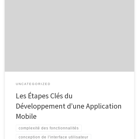
Développement d’une Application Développement d’une
Application : Du Concept à la Réalité Le développement d’une
application mobile ou web est un processus complexe qui
nécessite une planification minutieuse, une expertise technique et
une vision claire. Que ce soit pour répondre à un besoin
spécifique, améliorer l’efficacité opérationnelle ou atteindre un
[…]
UNCATEGORIZED
Les Étapes Clés du
Développement d’une Application
Mobile
complexité des fonctionnalités
conception de l'interface utilisateur