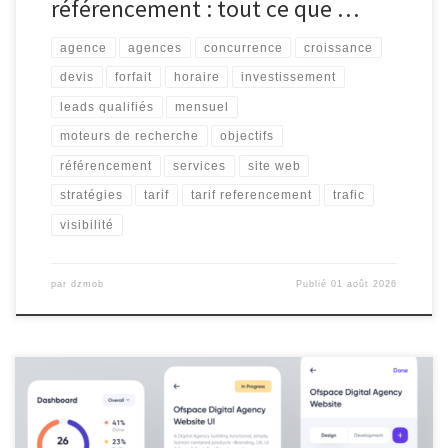
référencement : tout ce que …
agence
agences
concurrence
croissance
devis
forfait
horaire
investissement
leads qualifiés
mensuel
moteurs de recherche
objectifs
référencement
services
site web
stratégies
tarif
tarif referencement
trafic
visibilité
par
dzmob
Publié
01 août 2026
Application Santé Android Les Avantages des Applications de