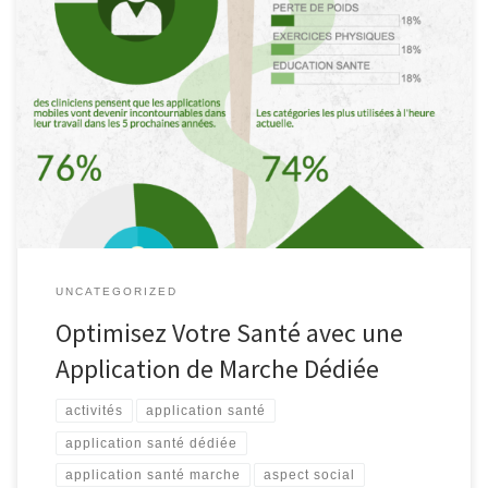
Application Santé Marche : Améliorez Votre Bien-Être Application
Santé Marche : Améliorez Votre Bien-Être L’exercice physique est
un élément essentiel pour maintenir une bonne santé. Parmi les
activités les plus accessibles et bénéfiques, la marche occupe une
place de choix. Pour vous aider à intégrer cette pratique dans
votre quotidien […]
UNCATEGORIZED
Optimisez Votre Santé avec une
Application de Marche Dédiée
activités
application santé
application santé dédiée
application santé marche
aspect social