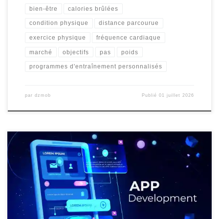
bien-être
calories brûlées
condition physique
distance parcourue
exercice physique
fréquence cardiaque
marché
objectifs
pas
poids
programmes d'entraînement personnalisés
par
dzmob
Publié
01 juillet 2026
Article: Application pour Créer une Application Application pour
Créer une Application : Simplifiez le Processus de Développement
Mobile Aujourd’hui, la création d’une application mobile est
devenue essentielle pour de nombreuses entreprises et individus
souhaitant étendre leur présence numérique. Cependant, le
processus de développement peut parfois sembler complexe et