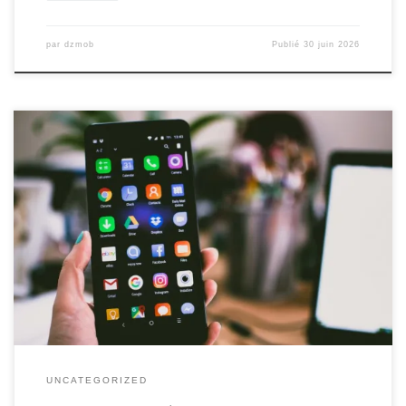
par
dzmob
Publié
30 juin 2026
Développer une application Android Développer une application
Android Le développement d’applications Android est devenu un
domaine incontournable dans le monde de la technologie
mobile. Avec des millions d’utilisateurs de smartphones et de
tablettes Android à travers le monde, la création d’applications
pour cette plateforme offre un potentiel énorme pour les […]
UNCATEGORIZED