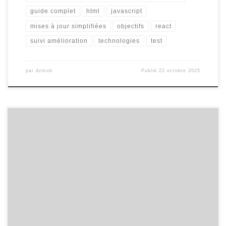
guide complet
html
javascript
mises à jour simplifiées
objectifs
react
suivi amélioration
technologies
test
par
dzmob
Publié
22 octobre 2025
Stratégie de Site Internet Stratégie de Site Internet : Maximisez
l’Impact de Votre Présence en Ligne De nos jours, disposer d’un
site internet est essentiel pour toute entreprise ou organisation
cherchant à réussir dans un monde de plus en plus numérique.
Cependant, il ne suffit pas d’avoir simplement un site […]