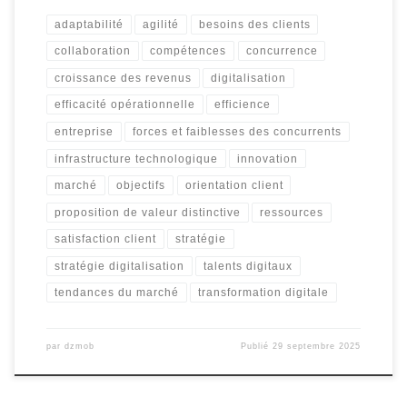
adaptabilité
agilité
besoins des clients
collaboration
compétences
concurrence
croissance des revenus
digitalisation
efficacité opérationnelle
efficience
entreprise
forces et faiblesses des concurrents
infrastructure technologique
innovation
marché
objectifs
orientation client
proposition de valeur distinctive
ressources
satisfaction client
stratégie
stratégie digitalisation
talents digitaux
tendances du marché
transformation digitale
par
dzmob
Publié
29 septembre 2025