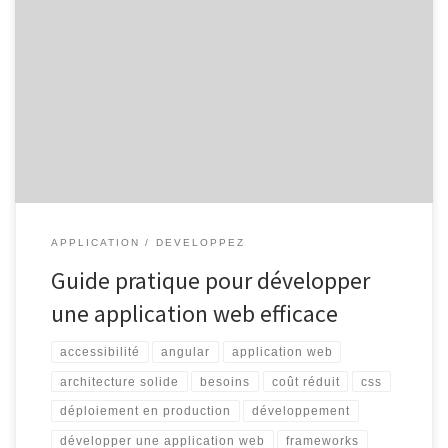
Développer une application web : un guide complet Le
développement d’une application web est une tâche complexe
mais gratifiante qui nécessite une planification minutieuse et une
expertise technique. Que vous soyez un développeur
expérimenté ou un novice cherchant à apprendre, voici un guide
complet pour vous aider à créer une […]
APPLICATION
DEVELOPPEZ
Guide pratique pour développer
une application web efficace
accessibilité
angular
application web
architecture solide
besoins
coût réduit
css
déploiement en production
développement
développer une application web
frameworks