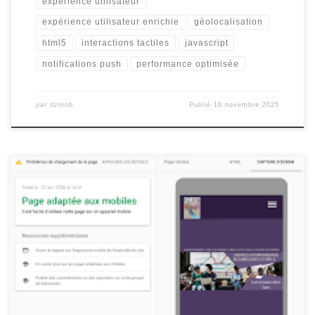
expérience utilisateur
expérience utilisateur enrichie
géolocalisation
html5
interactions tactiles
javascript
notifications push
performance optimisée
par
dzmob
Publié
16 novembre 2025
Optimisation d’un site mobile : Les clés pour une expérience
utilisateur optimale Optimisation d’un site mobile : Les clés pour
une expérience utilisateur optimale De nos jours, la consultation
de sites web sur des appareils mobiles est devenue monnaie
courante. Il est donc essentiel pour les entreprises et les
développeurs […]