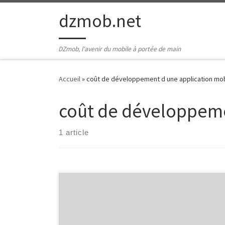
Passer au contenu
dzmob.net
DZmob, l'avenir du mobile à portée de main
Accueil
»
coût de développement d une application mob
coût de développeme
1 article
Coût de Développement d’une Application Mobile Le
Coût de Développement d’une Application Mobile :
Ce qu’il faut savoir Dans le monde numérique
d’aujourd’hui, les applications mobiles sont devenues