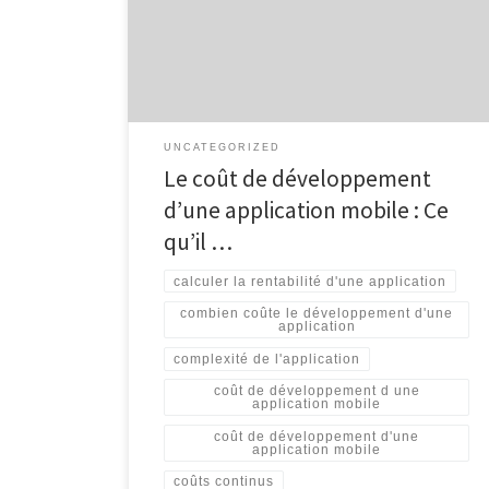
un outil essentiel pour les entreprises cherchant à
rester compétitives et à offrir une expérience
utilisateur optimale. Cependant, le coût de
développement […]
UNCATEGORIZED
Le coût de développement
d’une application mobile : Ce
qu’il …
calculer la rentabilité d'une application
combien coûte le développement d'une
application
complexité de l'application
coût de développement d une
application mobile
coût de développement d'une
application mobile
coûts continus