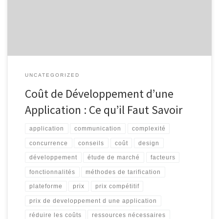
cherchant à se connecter avec leur public cible. Cependant, le
processus de développement d’une application peut […]
UNCATEGORIZED
Coût de Développement d’une
Application : Ce qu’il Faut Savoir
application
communication
complexité
concurrence
conseils
coût
design
développement
étude de marché
facteurs
fonctionnalités
méthodes de tarification
plateforme
prix
prix compétitif
prix de developpement d une application
réduire les coûts
ressources nécessaires