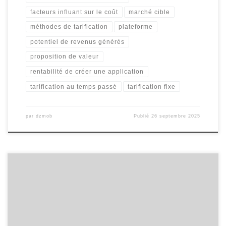
facteurs influant sur le coût
marché cible
méthodes de tarification
plateforme
potentiel de revenus générés
proposition de valeur
rentabilité de créer une application
tarification au temps passé
tarification fixe
par
dzmob
Publié
26 septembre 2025
Prix de Développement d’une Application Le Coût de
Développement d’une Application Mobile : Ce que Vous Devez
Savoir Dans le monde numérique d’aujourd’hui, les applications
mobiles sont devenues un outil essentiel pour les entreprises