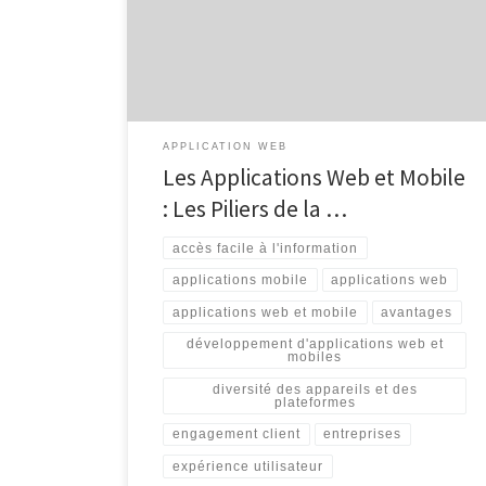
mobile sont devenues des outils incontournables pour
la vie quotidienne et les entreprises. Que ce soit pour
rester connecté avec ses proches, effectuer des
achats en […]
APPLICATION WEB
Les Applications Web et Mobile
: Les Piliers de la …
accès facile à l'information
applications mobile
applications web
applications web et mobile
avantages
développement d'applications web et
mobiles
diversité des appareils et des
plateformes
engagement client
entreprises
expérience utilisateur