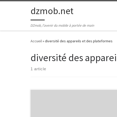
Passer au contenu
dzmob.net
DZmob, l'avenir du mobile à portée de main
Accueil
»
diversité des appareils et des plateformes
diversité des apparei
1 article
Les Applications Web et Mobile : Révolution Digitale
Les Applications Web et Mobile : Révolution Digitale
Dans le monde d’aujourd’hui, les applications web et