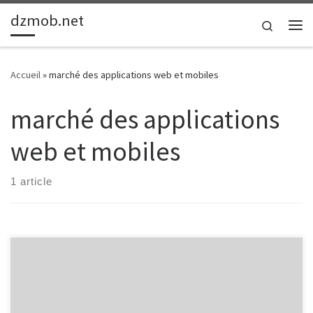
dzmob.net
Passer au contenu
Search
Me
Accueil
»
marché des applications web et mobiles
marché des applications
web et mobiles
1 article
Les Applications Web et Mobile : Révolution Digitale Les
Applications Web et Mobile : Révolution Digitale Dans le monde