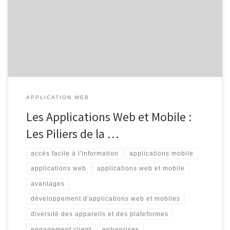
d’aujourd’hui, les applications web et mobile sont devenues des
outils incontournables pour la vie quotidienne et les entreprises.
Que ce soit pour rester connecté avec ses proches, effectuer des
achats en […]
APPLICATION WEB
Les Applications Web et Mobile :
Les Piliers de la …
accès facile à l'information
applications mobile
applications web
applications web et mobile
avantages
développement d'applications web et mobiles
diversité des appareils et des plateformes
engagement client
entreprises