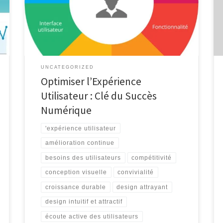
crucial dans le succès d’une application ou d’un site
web. L’UX englobe tous les aspects de l’interaction
d’un utilisateur avec un produit numérique, de la
navigation à la conception visuelle en […]
UNCATEGORIZED
Optimiser l’Expérience
Utilisateur : Clé du Succès
Numérique
'expérience utilisateur
amélioration continue
besoins des utilisateurs
compétitivité
conception visuelle
convivialité
croissance durable
design attrayant
design intuitif et attractif
écoute active des utilisateurs