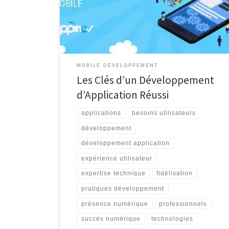
quotidienne. Que ce soit pour rester en contact avec
nos proches, pour effectuer des achats en ligne, ou
pour accéder à des services […]
MOBILE DEVELOPPEMENT
Les Clés d’un Développement
d’Application Réussi
applications
besoins utilisateurs
développement
développement application
expérience utilisateur
expertise technique
fidélisation
pratiques développement
présence numérique
professionnels
succès numérique
technologies