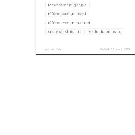
recensement google
référencement local
référencement naturel
site web structuré
visibilité en ligne
par
dzmob
Publié
03 avril 2026