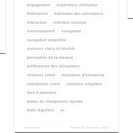
engagement
expérience utilisateur
fidélisation
habitudes des utilisateurs
interaction
interface intuitive
investissement
navigation
navigation simplifiée
parcours clairs et intuitifs
perception de la marque
préférences des utilisateurs
relations client
réputation d'entreprise
satisfaction client
solutions adaptées
taux d'abandon
temps de chargement rapides
tests réguliers
ux
par
dzmob
Publié
01 décembre 2025