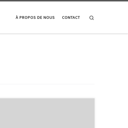
Search
À PROPOS DE NOUS
CONTACT
Article sur le coût de création d’une application
smartphone Le coût de création d’une application
smartphone : ce qu’il faut savoir De nos jours, les