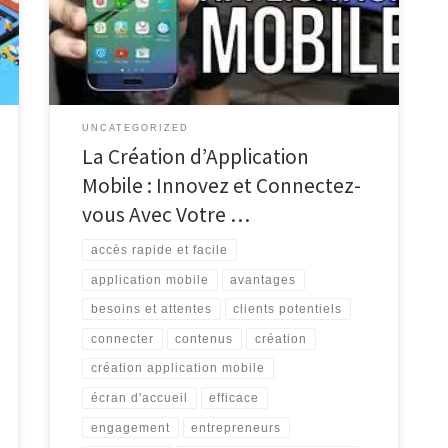
vous soyez une petite entreprise ou une grande
marque, avoir une présence mobile est devenu
indispensable dans le paysage numérique […]
UNCATEGORIZED
La Création d’Application
Mobile : Innovez et Connectez-
vous Avec Votre …
accès rapide et facile
application mobile
avantages
besoins et attentes
clients potentiels
connecter
contenus
création
création application mobile
écran d'accueil
efficace
engagement
entrepreneurs