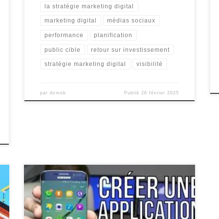
la stratégie marketing digital
marketing digital
médias sociaux
performance
planification
public cible
retour sur investissement
stratégie marketing digital
visibilité
par
dzmob
Publié
26 février 2025
La création d’une application mobile est devenue un
élément essentiel pour les entreprises et les
entrepreneurs qui souhaitent se connecter avec leur
public cible de manière efficace et innovante. Que