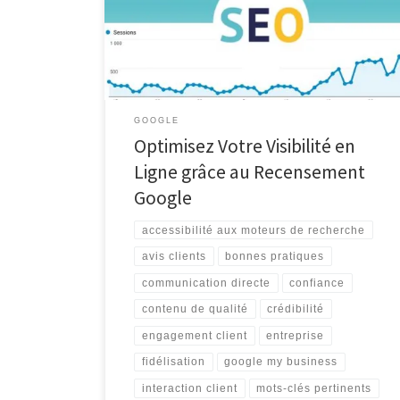
cette Opportunité Le recensement Google est un outil
essentiel pour toute entreprise cherchant à améliorer
sa visibilité en ligne. En inscrivant votre entreprise sur
Google My Business, vous avez la […]
GOOGLE
Optimisez Votre Visibilité en
Ligne grâce au Recensement
Google
accessibilité aux moteurs de recherche
avis clients
bonnes pratiques
communication directe
confiance
contenu de qualité
crédibilité
engagement client
entreprise
fidélisation
google my business
interaction client
mots-clés pertinents