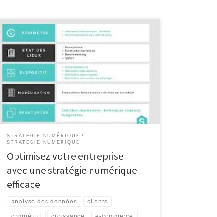
Article sur la stratégie numérique La stratégie
numérique : un pilier essentiel pour la réussite des
entreprises La révolution numérique a profondément
transformé le paysage des affaires, obligeant les
entreprises à repenser leur approche et à s’adapter
aux nouvelles réalités du marché. Dans ce contexte, la
mise en place d’une […]
STRATÉGIE NUMÉRIQUE
STRATEGIE NUMERIQUE
Optimisez votre entreprise
avec une stratégie numérique
efficace
analyse des données
clients
compétitif
croissance
e-commerce