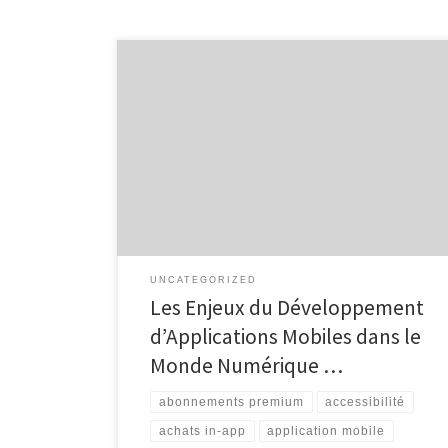
Développement d’applications mobiles Le
Développement d’Applications Mobiles :
Révolutionner l’Expérience Utilisateur L’avènement
des smartphones a radicalement transformé la
manière dont nous interagissons avec la technologie.
Les applications mobiles sont devenues un pilier
essentiel de notre quotidien, offrant une multitude de
services et de divertissements à portée de main. Le
développement […]
UNCATEGORIZED
Les Enjeux du Développement
d’Applications Mobiles dans le
Monde Numérique …
abonnements premium
accessibilité
achats in-app
application mobile