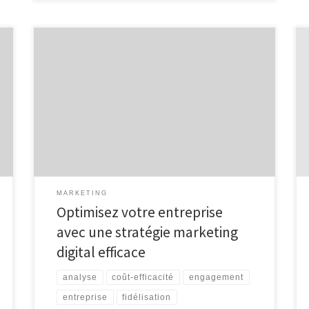
La Stratégie Marketing Digital La Stratégie Marketing
Digital : Un Pilier Essentiel pour les Entreprises
Modernes Dans le paysage commercial d’aujourd’hui,
la stratégie marketing digital est devenue un élément
indispensable pour toute entreprise souhaitant
prospérer et rester compétitive. En effet, avec
l’avènement d’Internet et des technologies
numériques, les consommateurs passent […]
MARKETING
Optimisez votre entreprise
avec une stratégie marketing
digital efficace
analyse
coût-efficacité
engagement
entreprise
fidélisation