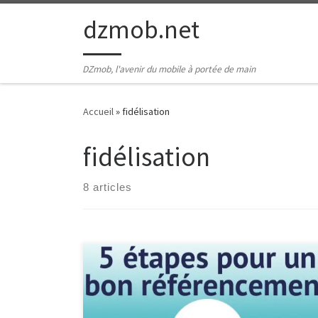
Passer au contenu
dzmob.net
DZmob, l'avenir du mobile à portée de main
Accueil
»
fidélisation
fidélisation
8 articles
Recensement Google : Comment Votre Entreprise
Peut Profiter de cette Opportunité Recensement
Google : Comment Votre Entreprise Peut Profiter de