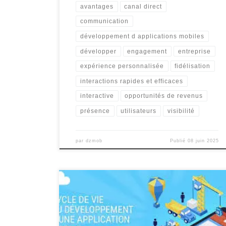
avantages
canal direct
communication
développement d applications mobiles
développer
engagement
entreprise
expérience personnalisée
fidélisation
interactions rapides et efficaces
interactive
opportunités de revenus
présence
utilisateurs
visibilité
par
dzmob
Publié
08 juin 2025
Développement d’Applications : La Clé du Succès
Numérique Développement d’Applications : La Clé du
Succès Numérique Les applications mobiles sont
devenues un élément essentiel de notre vie