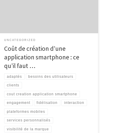
applications mobiles sont devenues un outil
incontournable pour les entreprises souhaitant rester
compétitives sur le marché. Que ce soit pour améliorer
l’expérience client, augmenter la […]
UNCATEGORIZED
Coût de création d’une
application smartphone : ce
qu’il faut …
adaptés
besoins des utilisateurs
clients
cout creation application smartphone
engagement
fidélisation
interaction
plateformes mobiles
services personnalisés
visibilité de la marque