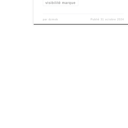
visibilité marque
par
dzmob
Publié
31 octobre 2024