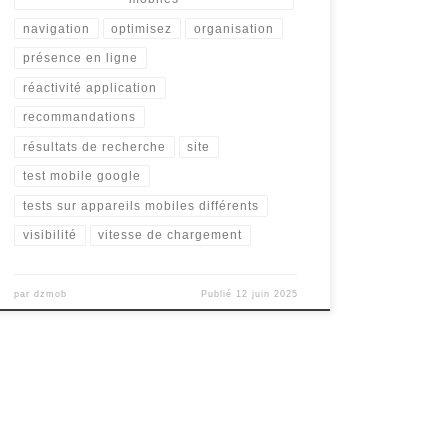
navigation
optimisez
organisation
présence en ligne
réactivité application
recommandations
résultats de recherche
site
test mobile google
tests sur appareils mobiles différents
visibilité
vitesse de chargement
par
dzmob
Publié
12 juin 2025