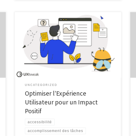
L’importance de l’Expérience Utilisateur (UX)
L’Expérience Utilisateur, souvent abrégée en UX, joue
un rôle essentiel dans la conception et le
développement de produits numériques. Il s’agit de
l’ensemble des interactions qu’un utilisateur a avec un
produit ou un service, et de la manière dont ces
interactions influencent sa perception globale. […]
UNCATEGORIZED
Optimiser l’Expérience
Utilisateur pour un Impact
Positif
accessibilité
accomplissement des tâches