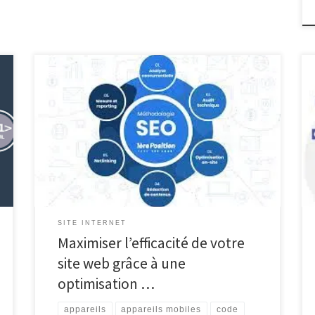
L’importance de l’optimisation d’un site web pour
améliorer son efficacité De nos jours, avoir un site web
est essentiel pour toute entreprise cherchant à se
développer et à atteindre un public plus large.
Cependant, il ne suffit pas d’avoir simplement un site
web ; il est tout aussi important de […]
SITE INTERNET
Maximiser l’efficacité de votre
site web grâce à une
optimisation …
appareils
appareils mobiles
code