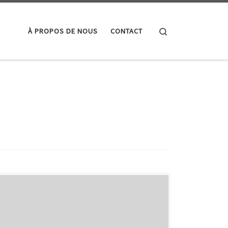
Search
À PROPOS DE NOUS
CONTACT
Test Mobile Google : Optimisez Votre Site pour une
Expérience Utilisateur Optimale Test Mobile Google :
Optimisez Votre Site pour une Expérience Utilisateur