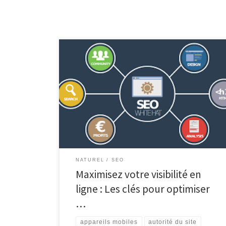
Optimiser votre site pour le SEO : Les meilleures
pratiques à suivre Avoir un site web attrayant et
fonctionnel est une étape cruciale pour toute
entreprise en ligne, mais cela ne suffit pas. Pour attirer
plus de visiteurs et améliorer votre visibilité en ligne, il
est essentiel d’optimiser votre site […]
NATUREL
SEO
Maximisez votre visibilité en
ligne : Les clés pour optimiser
…
appareils mobiles
autorité du site