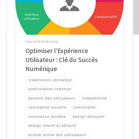
crucial dans le succès d’une application ou d’un site
web. L’UX englobe tous les aspects de l’interaction
d’un utilisateur avec un produit numérique, de la
navigation à la conception visuelle en […]
UNCATEGORIZED
Optimiser l’Expérience
Utilisateur : Clé du Succès
Numérique
'expérience utilisateur
amélioration continue
besoins des utilisateurs
compétitivité
conception visuelle
convivialité
croissance durable
design attrayant
design intuitif et attractif
écoute active des utilisateurs