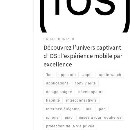
le marché, iOS occupe une place particulière en tant
que système d’exploitation exclusif aux appareils
Apple tels que l’iPhone et l’iPad. Conçu par Apple Inc.,
iOS se distingue par […]
UNCATEGORIZED
Découvrez l’univers captivant
d’iOS : l’expérience mobile par
excellence
'ios
app store
apple
apple watch
applications
convivialité
design soigné
développeurs
fiabilité
interconnectivité
interface élégante
ios
ipad
iphone
mac
mises à jour régulières
protection de la vie privée