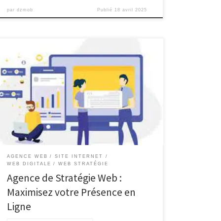
par
dzmob
Publié
18 avril 2025
Dans le monde numérique d’aujourd’hui, il est
essentiel pour les entreprises de développer une
présence en ligne solide et efficace. C’est là
qu’intervient une agence de stratégie web. Une
agence de stratégie web est une équipe d’experts
spécialisés dans la création et la mise en œuvre de
stratégies en ligne […]
AGENCE WEB
SITE INTERNET
WEB DIGITALE
WEB STRATÉGIE
Agence de Stratégie Web :
Maximisez votre Présence en
Ligne