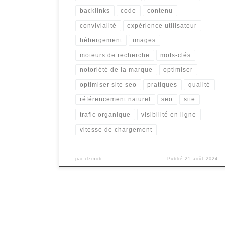
backlinks
code
contenu
convivialité
expérience utilisateur
hébergement
images
moteurs de recherche
mots-clés
notoriété de la marque
optimiser
optimiser site seo
pratiques
qualité
référencement naturel
seo
site
trafic organique
visibilité en ligne
vitesse de chargement
par
dzmob
Publié
21 août 2024