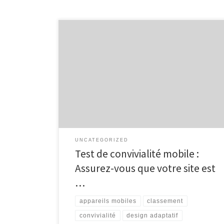
Article sur le test de convivialité mobile Test de
convivialité mobile : Assurez-vous que votre site est
prêt pour les utilisateurs mobiles De nos jours, la
navigation sur Internet via des appareils mobiles est
devenue monnaie courante. Il est donc essentiel pour
les propriétaires de sites web de s’assurer que […]
UNCATEGORIZED
Test de convivialité mobile :
Assurez-vous que votre site est
…
appareils mobiles
classement
convivialité
design adaptatif