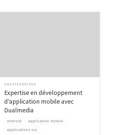
Développement d’application mobile avec Dualmedia
Développement d’application mobile avec Dualmedia
Le développement d’applications mobiles est devenu
un élément essentiel pour les entreprises cherchant à
rester compétitives dans le monde numérique
d’aujourd’hui. Dualmedia se distingue comme un
partenaire de confiance pour la création
d’applications mobiles innovantes et performantes.
Grâce à son […]
UNCATEGORIZED
Expertise en développement
d’application mobile avec
Dualmedia
android
application mobile
applications ios