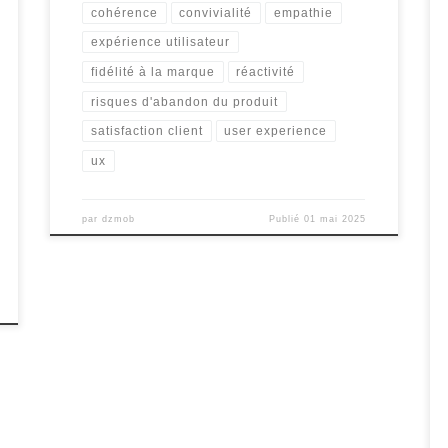
cohérence
convivialité
empathie
expérience utilisateur
fidélité à la marque
réactivité
risques d'abandon du produit
satisfaction client
user experience
ux
par
dzmob
Publié
01 mai 2025