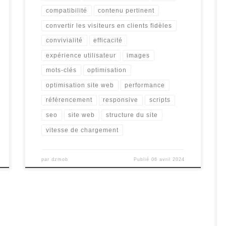
compatibilité
contenu pertinent
convertir les visiteurs en clients fidèles
convivialité
efficacité
expérience utilisateur
images
mots-clés
optimisation
optimisation site web
performance
référencement
responsive
scripts
seo
site web
structure du site
vitesse de chargement
par
dzmob
Publié
06 avril 2024