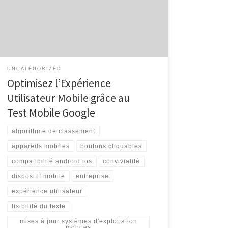
Optimale Avec l’essor croissant de l’utilisation des
appareils mobiles, il est essentiel pour les
propriétaires de sites web de s’assurer que leur
contenu est optimisé pour une […]
UNCATEGORIZED
Optimisez l’Expérience
Utilisateur Mobile grâce au
Test Mobile Google
algorithme de classement
appareils mobiles
boutons cliquables
compatibilité android ios
convivialité
dispositif mobile
entreprise
expérience utilisateur
lisibilité du texte
mises à jour systèmes d'exploitation
mobiles