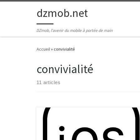
Passer au contenu
dzmob.net
DZmob, l'avenir du mobile à portée de main
Accueil
»
convivialité
convivialité
11 articles
Les systèmes d’exploitation mobiles ont révolutionné
la façon dont nous interagissons avec nos appareils
électroniques. Parmi les différents OS disponibles sur