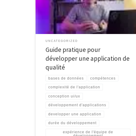
élément essentiel pour les entreprises et les
particuliers cherchant à offrir des services innovants et
pratiques à leurs utilisateurs. Que ce soit pour une
application mobile, web ou desktop, le processus […]
UNCATEGORIZED
Guide pratique pour
développer une application de
qualité
bases de données
compétences
complexité de l'application
conception ui/ux
développement d'applications
developper une application
durée du développement
expérience de l'équipe de
développement