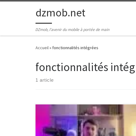
Passer au contenu
dzmob.net
DZmob, l'avenir du mobile à portée de main
Accueil
»
fonctionnalités intégrées
fonctionnalités inté
1 article
Développer une Application Développer une
Application : Un Guide Complet De nos jours, le
développement d’applications est devenu un