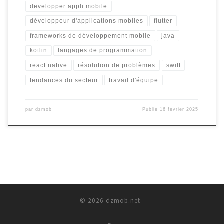
developper appli mobile
développeur d'applications mobiles
flutter
frameworks de développement mobile
java
kotlin
langages de programmation
react native
résolution de problèmes
swift
tendances du secteur
travail d'équipe
par
dzmob
Publié
16 février 2025
© 2026
dzmob.net