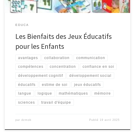
EDUCA
Les Bienfaits des Jeux Éducatifs
pour les Enfants
avantages
collaboration
communication
compétences
concentration
confiance en soi
développement cognitif
développement social
éducatifs
estime de soi
jeux éducatifs
langue
logique
mathématiques
mémoire
sciences
travail d'équipe
par
dzmob
Publié
19 avril 2025