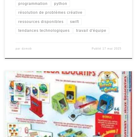
programmation
python
résolution de problèmes créative
ressources disponibles
swift
tendances technologiques
travail d'équipe
par
dzmob
Publié
17 mai 2025
Les Avantages des Jeux Éducatifs pour les Enfants Les jeux
éducatifs sont un outil précieux pour stimuler l’apprentissage des
enfants de manière ludique et interactive. En combinant plaisir et
éducation, ces jeux offrent de nombreux avantages pour le
développement cognitif et social des plus jeunes.
Développement des Compétences Les jeux […]