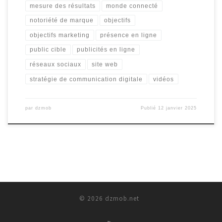
mesure des résultats
monde connecté
notoriété de marque
objectifs
objectifs marketing
présence en ligne
public cible
publicités en ligne
réseaux sociaux
site web
stratégie de communication digitale
vidéos
par
dzmob
Publié
12 janvier 2025
© 2026
dzmob.net