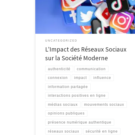
communiquons avec le monde qui nous entoure. Que
ce soit pour rester en contact avec des amis et de la
famille, suivre l’actualité en temps réel ou promouvoir
une […]
UNCATEGORIZED
L’Impact des Réseaux Sociaux
sur la Société Moderne
authenticité
communication
connexion
impact
influence
information partagée
interactions positives en ligne
médias sociaux
mouvements sociaux
opinions publiques
présence numérique authentique
réseaux sociaux
sécurité en ligne