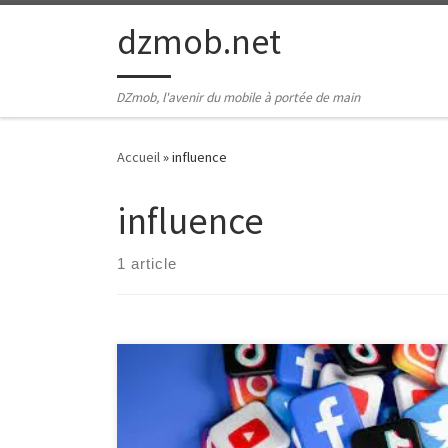
Passer au contenu
dzmob.net
DZmob, l'avenir du mobile à portée de main
Accueil
»
influence
influence
1 article
Les Réseaux Sociaux : Impact et Influence Les réseaux
sociaux ont révolutionné la manière dont nous
interagissons, partageons des informations et