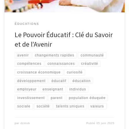
ÉDUCATIONS
Le Pouvoir Éducatif : Clé du Savoir
et de l’Avenir
avenir
changements rapides
communauté
compétences
connaissances
créativité
croissance économique
curiosité
développement
éducatif
éducation
employeur
enseignant
individus
investissement
parent
population éduquée
sociale
société
talents uniques
valeurs
par
dzmob
Publié
05 juin 2025