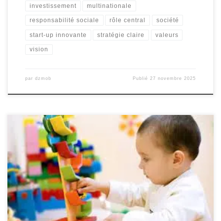
investissement
multinationale
responsabilité sociale
rôle central
société
start-up innovante
stratégie claire
valeurs
vision
par
dzmob
Publié
27 novembre 2025
Article sur l’éducatif L’importance de l’éducation dans notre
société L’éducation est un pilier fondamental de toute société
prospère. Elle joue un rôle crucial dans le développement des
individus, en leur fournissant les connaissances, les compétences
et les valeurs nécessaires pour réussir dans la vie. En investissant
dans l’éducation, nous investissons […]