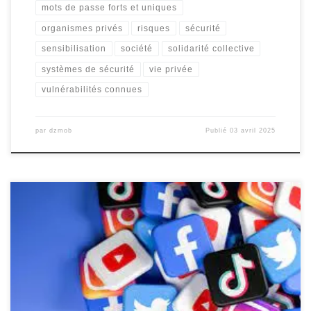
mots de passe forts et uniques
organismes privés
risques
sécurité
sensibilisation
société
solidarité collective
systèmes de sécurité
vie privée
vulnérabilités connues
par
dzmob
Publié
03 avril 2025
Les Réseaux Sociaux : Impact et Influence Les réseaux sociaux ont
révolutionné la manière dont nous interagissons, partageons des
informations et communiquons avec le monde qui nous entoure.
Que ce soit pour rester en contact avec des amis et de la famille,
suivre l’actualité en temps réel ou promouvoir une […]