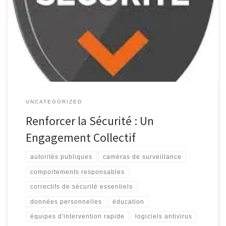
Société La sécurité est un concept essentiel qui régit nos vies au
quotidien. Que ce soit dans nos foyers, sur nos lieux de travail ou
dans l’espace public, la sécurité joue un rôle crucial pour assurer
notre bien-être […]
UNCATEGORIZED
Renforcer la Sécurité : Un
Engagement Collectif
autorités publiques
caméras de surveillance
comportements responsables
correctifs de sécurité essentiels
données personnelles
éducation
équipes d'intervention rapide
logiciels antivirus