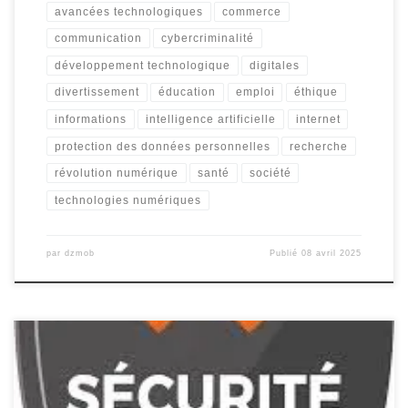
avancées technologiques
commerce
communication
cybercriminalité
développement technologique
digitales
divertissement
éducation
emploi
éthique
informations
intelligence artificielle
internet
protection des données personnelles
recherche
révolution numérique
santé
société
technologies numériques
par
dzmob
Publié
08 avril 2025
Article sur la Sécurité La Sécurité : Un Pilier Fondamental de Notre