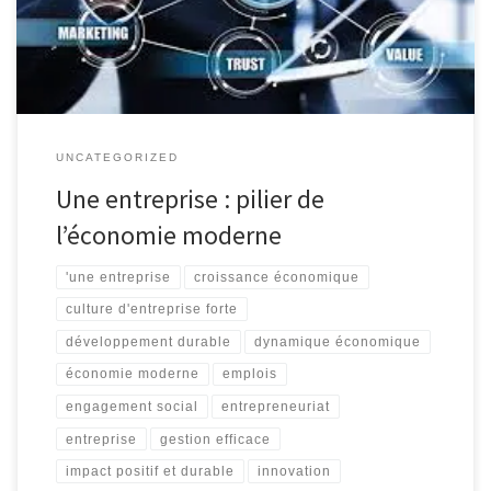
dynamique économique d’un pays et à l’évolution de la société
dans son ensemble. Une […]
UNCATEGORIZED
Une entreprise : pilier de
l’économie moderne
'une entreprise
croissance économique
culture d'entreprise forte
développement durable
dynamique économique
économie moderne
emplois
engagement social
entrepreneuriat
entreprise
gestion efficace
impact positif et durable
innovation