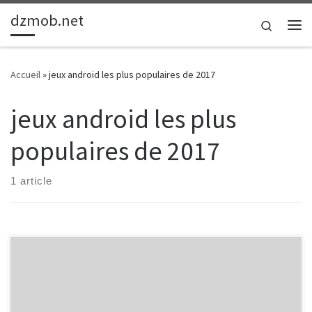
dzmob.net
Passer au contenu
Search
Me
Accueil
»
jeux android les plus populaires de 2017
jeux android les plus
populaires de 2017
1 article
Les Jeux Android les Plus Populaires de 2017 Les Jeux Android les