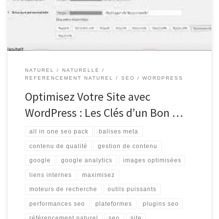
crucial pour améliorer la visibilité de votre site web sur […]
NATUREL
NATURELLE
REFERENCEMENT NATUREL
SEO
WORDPRESS
Optimisez Votre Site avec
WordPress : Les Clés d’un Bon …
all in one seo pack
balises meta
contenu de qualité
gestion de contenu
google
google analytics
images optimisées
liens internes
maximisez
moteurs de recherche
outils puissants
performances seo
plateformes
plugins seo
référencement naturel
seo
site