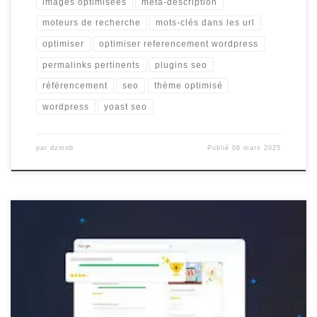
images optimisées
méta-description
moteurs de recherche
mots-clés dans les url
optimiser
optimiser referencement wordpress
permalinks pertinents
plugins seo
référencement
seo
thème optimisé
wordpress
yoast seo
par
dzmob
Publié
06 mars 2025
Comment bien référencer son site WordPress Le référencement
d’un site Web est crucial pour accroître sa visibilité en ligne et
attirer un trafic qualifié. Si vous utilisez WordPress comme
plateforme de création de site, voici quelques conseils pour
optimiser le référencement de votre site : Choisissez un bon nom