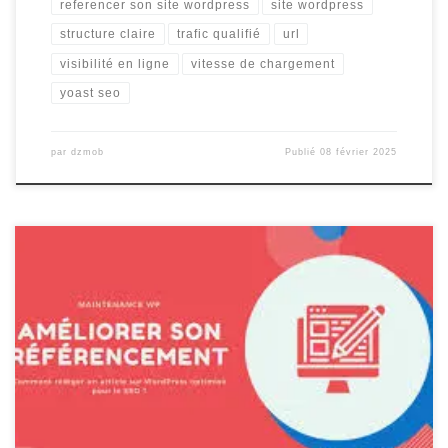
referencer son site wordpress
site wordpress
structure claire
trafic qualifié
url
visibilité en ligne
vitesse de chargement
yoast seo
par
dzmob
Publié
08 février 2025
Optimiser son référencement WordPress Le référencement d’un
site web est un élément crucial pour attirer du trafic organique et
améliorer sa visibilité en ligne. Pour les sites WordPress, il existe
plusieurs techniques et astuces pour optimiser son référencement
et augmenter ses chances d’apparaître en haut des résultats des
moteurs de […]