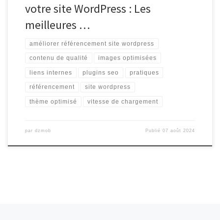
votre site WordPress : Les
meilleures …
améliorer référencement site wordpress
contenu de qualité
images optimisées
liens internes
plugins seo
pratiques
référencement
site wordpress
thème optimisé
vitesse de chargement
par
dzmob
Publié
07 août 2024