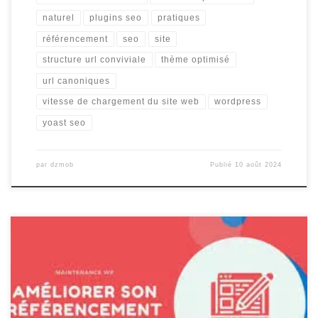
naturel
plugins seo
pratiques
référencement
seo
site
structure url conviviale
thème optimisé
url canoniques
vitesse de chargement du site web
wordpress
yoast seo
par
dzmob
Publié
10 août 2024
Comment Améliorer le Référencement sur Google pour Votre Site
WordPress Le référencement sur Google est crucial pour
augmenter la visibilité de votre site web et attirer un trafic qualifié.
Si vous utilisez WordPress comme plateforme de création de site,