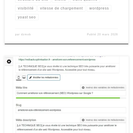
visibilité
vitesse de chargement
wordpress
yoast seo
par
dzmob
Publié
20 mars 2026
Améliorer le référencement de votre site WordPress Améliorer le
référencement de votre site WordPress Le référencement d’un
site Web est essentiel pour attirer du trafic organique et améliorer
sa visibilité en ligne. Si vous utilisez WordPress comme plateforme
pour votre site, voici quelques conseils pour améliorer son
référencement : Utilisez […]