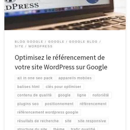
positionnement dans les résultats de recherche peut générer un
trafic qualifié et augmenter […]
BLOG GOOGLE
GOOGLE
GOOGLE BLOG
SITE
WORDPRESS
Optimisez le référencement de
votre site WordPress sur Google
all in one seo pack
appareils mobiles
balises html
clés pour optimiser
contenu de qualité
google
ligne
notoriété
plugins seo
positionnement
référencement
référencement wordpress google
résultats de recherche
site
site responsive
structure du site
thème
trafic qualifié