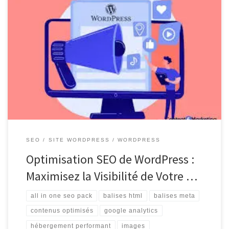
Optimisation SEO de WordPress : Améliorer le Référencement de
Votre Site WordPress est l’une des plateformes les plus populaires
pour la création de sites web, mais pour que votre site se
démarque dans les résultats de recherche, une optimisation SEO
est essentielle. En suivant quelques bonnes pratiques, vous
pouvez améliorer […]
SEO
SITE WORDPRESS
WORDPRESS
Optimisation SEO de WordPress :
Maximisez la Visibilité de Votre …
all in one seo pack
balises html
balises meta
contenus optimisés
google analytics
hébergement performant
images