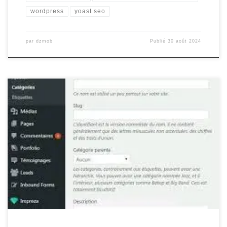
wordpress
yoast seo
par
dzmob
Publié
30 août 2024
Améliorer le référencement de votre site WordPress Améliorer le
référencement de votre site WordPress Le référencement d’un
site web est crucial pour attirer du trafic organique et augmenter
sa visibilité en ligne. Si vous utilisez WordPress comme plateforme
de gestion de contenu, il existe plusieurs moyens d’améliorer le
référencement de […]