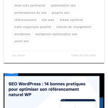
mots-clés pertinents
optimisation seo
performances du site
plugins seo
référencement
site web
thème optimisé
trafic organique qualifié
vitesse de chargement
wordpress
wordpress optimisation seo
yoast seo
par
dzmob
Publié
25 août 2024
Améliorer le référencement WordPress Améliorer le
référencement de votre site WordPress : Les meilleures pratiques
à suivre Le référencement est un élément crucial pour assurer la
visibilité de votre site web sur les moteurs de recherche. Si vous