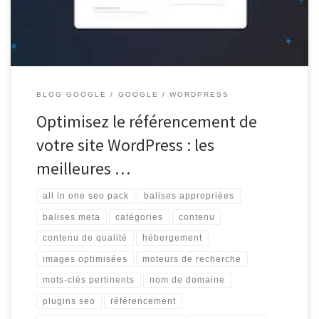
de […]
BLOG GOOGLE
GOOGLE
WORDPRESS
Optimisez le référencement de
votre site WordPress : les
meilleures …
all in one seo pack
balises appropriées
balises meta
catégories
contenu
contenu de qualité
hébergement
images optimisées
moteurs de recherche
mots-clés pertinents
nom de domaine
plugins seo
référencement