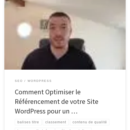
Optimiser le Référencement WordPress pour un Meilleur
Classement sur les Moteurs de Recherche Le référencement est un
élément crucial pour assurer la visibilité de votre site web sur les
moteurs de recherche tels que Google. Si vous utilisez WordPress
comme plateforme de gestion de contenu, il existe plusieurs
techniques d’optimisation […]
SEO
WORDPRESS
Comment Optimiser le
Référencement de votre Site
WordPress pour un …
balises titre
classement
contenu de qualité