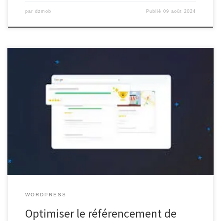
par
dzmob
Publié
09 août 2024
Améliorer le référencement de votre site WordPress : Les
meilleures pratiques à suivre Le référencement d’un site Web est
un élément crucial pour attirer du trafic organique et augmenter sa
visibilité en ligne. Si vous utilisez WordPress comme plateforme
de création de site, il existe plusieurs stratégies que vous pouvez
[…]
WORDPRESS
Optimiser le référencement de