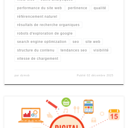
performance du site web
pertinence
qualité
référencement naturel
résultats de recherche organiques
robots d'exploration de google
search engine optimization
seo
site web
structure du contenu
tendances seo
visibilité
vitesse de chargement
par
dzmob
Publié
02 décembre 2025
La stratégie marketing digital : une clé pour le succès en ligne Dans
le monde numérique d’aujourd’hui, une présence en ligne solide