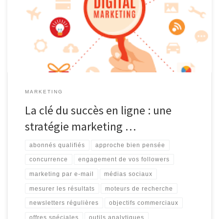
est essentielle pour toute entreprise qui souhaite prospérer et se
démarquer de la concurrence. C’est là qu’intervient la stratégie
marketing digital. En adoptant une approche bien pensée et […]
MARKETING
La clé du succès en ligne : une
stratégie marketing …
abonnés qualifiés
approche bien pensée
concurrence
engagement de vos followers
marketing par e-mail
médias sociaux
mesurer les résultats
moteurs de recherche
newsletters régulières
objectifs commerciaux
offres spéciales
outils analytiques