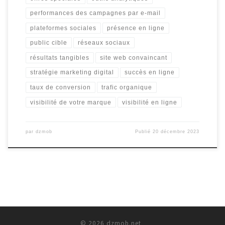
performances des campagnes par e-mail
plateformes sociales
présence en ligne
public cible
réseaux sociaux
résultats tangibles
site web convaincant
stratégie marketing digital
succès en ligne
taux de conversion
trafic organique
visibilité de votre marque
visibilité en ligne
par
dzmob
Publié
20 décembre 2023
© 2026
dzmob.net