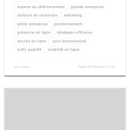
experts du référencement
grande entreprise
moteurs de recherche
netlinking
petite entreprise
positionnement
présence en ligne
stratégies efficaces
succès en ligne
suivi personnalisé
trafic qualifié
visibilité en ligne
par
dzmob
Publié
19 décembre 2025
Article sur la stratégie de site web La Stratégie de Site Web : Clé
du Succès en Ligne De nos jours, avoir un site web est essentiel
pour toute entreprise cherchant à prospérer dans l’économie