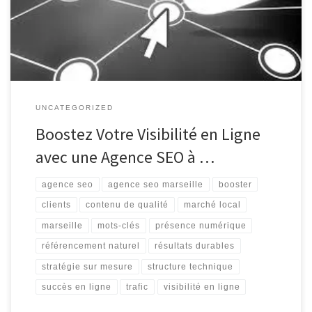
marché concurrentiel. Avec des milliards de recherches effectuées
chaque jour sur les moteurs de recherche tels que Google, il […]
UNCATEGORIZED
Boostez Votre Visibilité en Ligne
avec une Agence SEO à …
agence seo
agence seo marseille
booster
clients
contenu de qualité
marché local
marseille
mots-clés
présence numérique
référencement naturel
résultats durables
stratégie sur mesure
structure technique
succès en ligne
trafic
visibilité en ligne