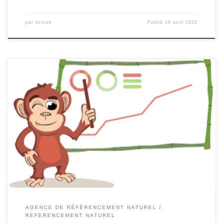
par
dzmob
Publié
16 avril 2026
Agence de Référencement Naturel : Maximisez votre Visibilité en
Ligne Le référencement naturel, également connu sous le nom de
SEO (Search Engine Optimization), est un pilier essentiel pour
toute entreprise cherchant à se démarquer sur le web. Une
agence spécialisée en référencement naturel peut jouer un rôle
crucial dans l’optimisation […]
AGENCE DE RÉFÉRENCEMENT NATUREL
REFERENCEMENT NATUREL