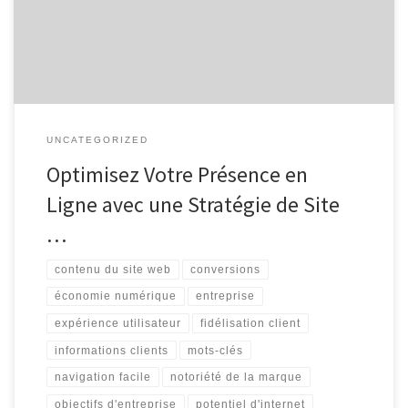
numérique. Cependant, la simple présence en ligne ne suffit pas ;
il faut une stratégie […]
UNCATEGORIZED
Optimisez Votre Présence en
Ligne avec une Stratégie de Site
…
contenu du site web
conversions
économie numérique
entreprise
expérience utilisateur
fidélisation client
informations clients
mots-clés
navigation facile
notoriété de la marque
objectifs d'entreprise
potentiel d'internet