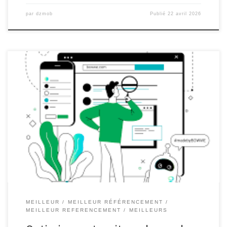
par
dzmob
Publié
22 avril 2026
Article sur le Meilleur Référencement Optimisez votre
Référencement pour un Meilleur Positionnement en Ligne
Lorsqu’il s’agit de promouvoir votre site web et d’attirer un trafic
qualifié, le référencement est essentiel. Le référencement, ou
SEO (Search Engine Optimization), consiste à optimiser votre site
pour les moteurs de recherche afin d’améliorer sa […]
MEILLEUR
MEILLEUR RÉFÉRENCEMENT
MEILLEUR REFERENCEMENT
MEILLEURS