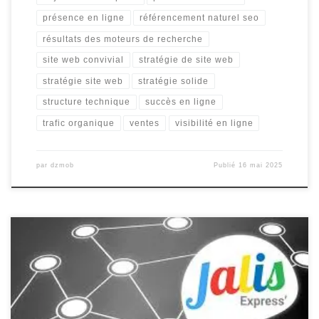
présence en ligne
référencement naturel seo
résultats des moteurs de recherche
site web convivial
stratégie de site web
stratégie site web
stratégie solide
structure technique
succès en ligne
trafic organique
ventes
visibilité en ligne
par
dzmob
Publié
16 mai 2025
L’importance d’une Agence SEO à Marseille pour Booster Votre
Visibilité en Ligne De nos jours, être présent sur le web est
essentiel pour toute entreprise cherchant à se démarquer dans un