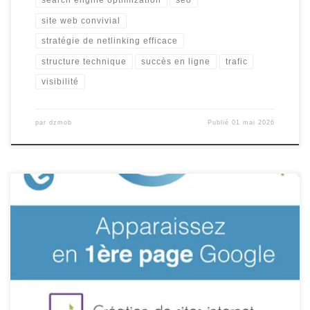
search engine optimization
seo
site web convivial
stratégie de netlinking efficace
structure technique
succès en ligne
trafic
visibilité
par
dzmob
Publié
01 mai 2026
Tarif Référencement Site Internet Tarif Référencement Site
Internet : Comment Déterminer le Coût Idéal pour Votre Projet en
Ligne Le référencement d’un site internet est une étape cruciale
pour assurer sa visibilité en ligne et attirer un trafic qualifié.
Cependant, déterminer le tarif idéal pour le référencement de
votre site […]