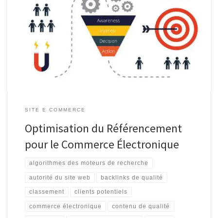
Le Référencement dans le Commerce Électronique : Clé du
Succès en Ligne Le référencement est un élément crucial pour
toute entreprise opérant dans le domaine du commerce
électronique. En effet, la visibilité en ligne est essentielle pour
attirer des clients potentiels et augmenter les ventes. Dans cet
article, nous explorerons […]
SITE E COMMERCE
Optimisation du Référencement
pour le Commerce Électronique
algorithmes des moteurs de recherche
autorité du site web
backlinks de qualité
classement
clients potentiels
commerce électronique
contenu de qualité