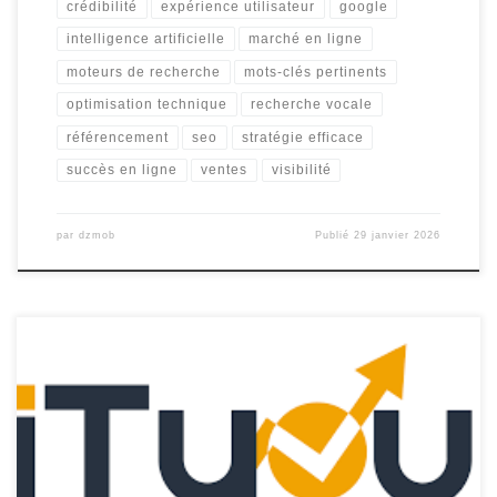
crédibilité
expérience utilisateur
google
intelligence artificielle
marché en ligne
moteurs de recherche
mots-clés pertinents
optimisation technique
recherche vocale
référencement
seo
stratégie efficace
succès en ligne
ventes
visibilité
par
dzmob
Publié
29 janvier 2026
Agence de Référencement Web : Optimisez la Visibilité en Ligne
de Votre Entreprise Lorsqu’il s’agit de réussir sur internet, la
visibilité est essentielle. Une agence de référencement web peut
jouer un rôle crucial dans l’amélioration du positionnement de
votre entreprise sur les moteurs de recherche. En effet, le