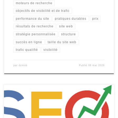
moteurs de recherche
objectifs de visibilité et de trafic
performance du site
pratiques durables
prix
résultats de recherche
site web
stratégie personnalisée
structure
succès en ligne
taille du site web
trafic qualifié
visibilité
par
dzmob
Publié
06 mai 2026
Le référencement Google naturel : clé du succès en ligne Le
référencement Google naturel : clé du succès en ligne Le
référencement naturel sur Google, également connu sous le nom