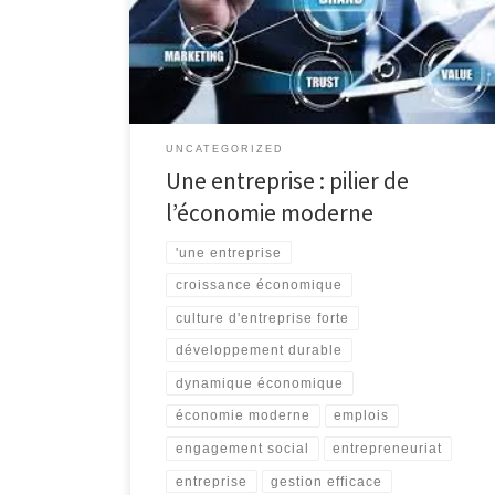
une petite start-up innovante ou une multinationale
établie, chaque entreprise contribue à la dynamique
économique d’un pays et à l’évolution de la société
dans son ensemble. Une […]
UNCATEGORIZED
Une entreprise : pilier de
l’économie moderne
'une entreprise
croissance économique
culture d'entreprise forte
développement durable
dynamique économique
économie moderne
emplois
engagement social
entrepreneuriat
entreprise
gestion efficace