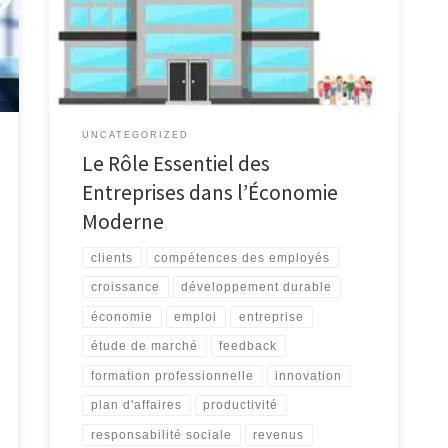
multinationales bien établies, ces entités
commerciales sont les moteurs de la croissance
économique et de l’innovation. Les entreprises créent
des emplois, stimulent la productivité […]
UNCATEGORIZED
Le Rôle Essentiel des
Entreprises dans l’Économie
Moderne
clients
compétences des employés
croissance
développement durable
économie
emploi
entreprise
étude de marché
feedback
formation professionnelle
innovation
plan d'affaires
productivité
responsabilité sociale
revenus