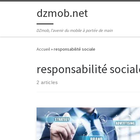
Passer au contenu
dzmob.net
DZmob, l'avenir du mobile à portée de main
Accueil
»
responsabilité sociale
responsabilité social
2 articles
Une entreprise : Pilier de l’économie moderne Dans le
tissu économique contemporain, les entreprises
jouent un rôle central et incontournable. Que ce soit