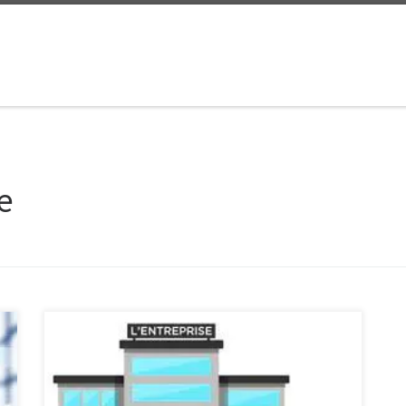
e
L’Importance de l’Entreprise dans l’Économie
Moderne Dans le tissu économique contemporain, les
entreprises jouent un rôle crucial. Qu’il s’agisse de
petites start-ups dynamiques ou de grandes