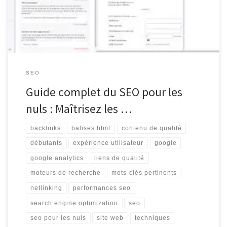
intimidant, mais avec quelques notions de base, […]
SEO
Guide complet du SEO pour les
nuls : Maîtrisez les …
backlinks
balises html
contenu de qualité
débutants
expérience utilisateur
google
google analytics
liens de qualité
moteurs de recherche
mots-clés pertinents
netlinking
performances seo
search engine optimization
seo
seo pour les nuls
site web
techniques