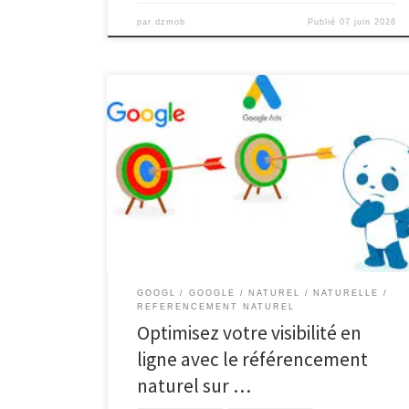
par
dzmob
Publié
07 juin 2026
Article sur le référencement naturel Google Le
Référencement Naturel Google : Clé de la Visibilité en
Ligne Le référencement naturel, également connu
sous le terme SEO (Search Engine Optimization), est
un ensemble de techniques visant à améliorer la
visibilité d’un site web sur les moteurs de recherche,
notamment Google. En […]
GOOGL
GOOGLE
NATUREL
NATURELLE
REFERENCEMENT NATUREL
Optimisez votre visibilité en
ligne avec le référencement
naturel sur …