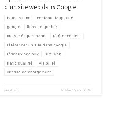
d’un site web dans Google
balises html
contenu de qualité
google
liens de qualité
mots-clés pertinents
référencement
référencer un site dans google
réseaux sociaux
site web
trafic qualifié
visibilité
vitesse de chargement
par
dzmob
Publié
15 mai 2026