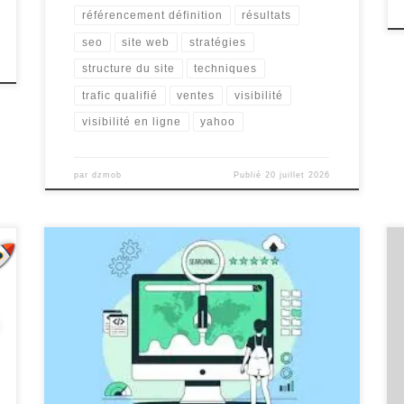
référencement définition
résultats
seo
site web
stratégies
structure du site
techniques
trafic qualifié
ventes
visibilité
visibilité en ligne
yahoo
par
dzmob
Publié
20 juillet 2026
Audit de Référencement : Optimisez votre Visibilité en
Ligne L’audit de référencement est une étape cruciale
pour toute entreprise cherchant à améliorer sa
visibilité en ligne et à attirer un trafic qualifié sur son
site web. En effet, le référencement naturel, ou SEO
(Search Engine Optimization), joue un rôle essentiel
[…]