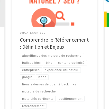
SEO (Search Engine Optimization), est l’ensemble des
techniques et stratégies visant à améliorer la visibilité
et le positionnement d’un site web dans les résultats
des moteurs de recherche tels que […]
UNCATEGORIZED
Comprendre le Référencement
: Définition et Enjeux
algorithmes des moteurs de recherche
balises html
bing
contenu optimisé
entreprises
expérience utilisateur
google
leads
liens externes de qualité backlinks
moteurs de recherche
mots-clés pertinents
positionnement
référencement