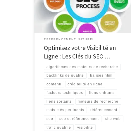
Le SEO (Search Engine Optimization) et le
référencement sont des éléments essentiels pour
toute stratégie de marketing en ligne. En optimisant
votre […]
REFERENCEMENT NATUREL
Optimisez votre Visibilité en
Ligne : Les Clés du SEO …
algorithmes des moteurs de recherche
backlinks de qualité
balises html
contenu
crédibilité en ligne
facteurs techniques
liens entrants
liens sortants
moteurs de recherche
mots-clés pertinents
référencement
seo
seo et référencement
site web
trafic qualifié
visibilité