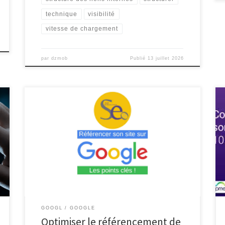
technique
visibilité
vitesse de chargement
par
dzmob
Publié
13 juillet 2026
Comment référencer son site sur Google Comment
référencer son site sur Google Le référencement d’un
site web sur Google est essentiel pour augmenter sa
visibilité en ligne et attirer davantage de visiteurs. Voici
quelques étapes à suivre pour améliorer le
référencement de votre site : Utiliser des mots-clés
pertinents Identifiez […]
GOOGL
GOOGLE
Optimiser le référencement de