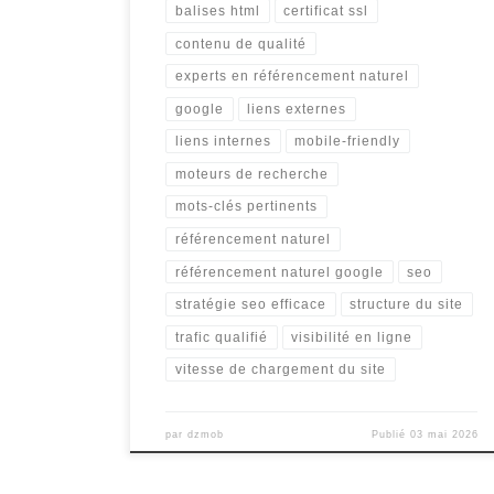
balises html
certificat ssl
contenu de qualité
experts en référencement naturel
google
liens externes
liens internes
mobile-friendly
moteurs de recherche
mots-clés pertinents
référencement naturel
référencement naturel google
seo
stratégie seo efficace
structure du site
trafic qualifié
visibilité en ligne
vitesse de chargement du site
par
dzmob
Publié
03 mai 2026