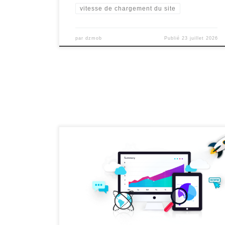
vitesse de chargement du site
par
dzmob
Publié
23 juillet 2026
Analyse du Référencement d’un Site Web Analyse du
Référencement d’un Site Web L’analyse du
référencement d’un site web est une étape cruciale
pour améliorer sa visibilité et sa position dans les
résultats des moteurs de recherche. Le
référencement, ou SEO (Search Engine Optimization),
consiste à optimiser un site web pour […]