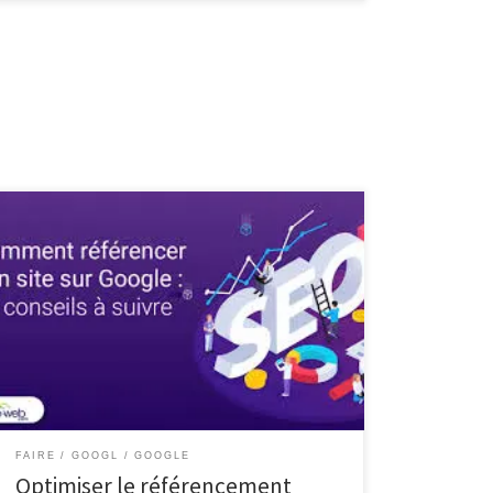
Référencer un site dans Google Référencer un site
dans Google Le référencement d’un site web sur
Google est essentiel pour améliorer sa visibilité en
ligne et attirer un trafic qualifié. Voici quelques étapes
clés à suivre pour optimiser le référencement de votre
site : Choisissez des mots-clés pertinents : Identifiez
[…]
FAIRE
GOOGL
GOOGLE
Optimiser le référencement