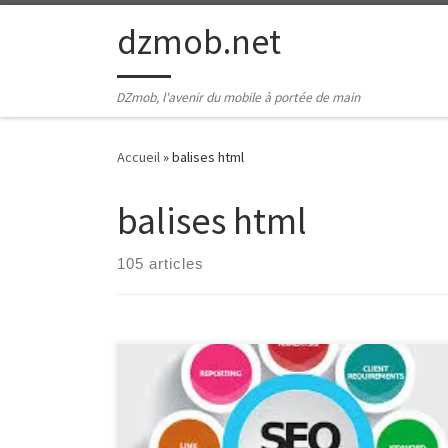
Passer au contenu
dzmob.net
DZmob, l'avenir du mobile à portée de main
Accueil
»
balises html
balises html
105 articles
SEO et Référencement : Les Clés pour Améliorer la
Visibilité de Votre Site Web SEO et Référencement :
Les Clés pour Améliorer la Visibilité de Votre Site Web