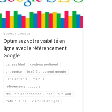
(Search Engine Optimization), est un élément
essentiel pour toute entreprise cherchant à se
démarquer en ligne. En effet, être bien positionné
dans les résultats de recherche de […]
GOOGL
GOOGLE
Optimisez votre visibilité en
ligne avec le référencement
Google
balises html
contenu pertinent
entreprise
le référencement google
liens entrants
marque
référencement google
résultats de recherche
seo
site web
trafic qualifié
visibilité en ligne