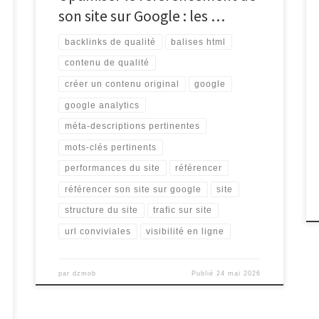
son site sur Google : les …
backlinks de qualité
balises html
contenu de qualité
créer un contenu original
google
google analytics
méta-descriptions pertinentes
mots-clés pertinents
performances du site
référencer
référencer son site sur google
site
structure du site
trafic sur site
url conviviales
visibilité en ligne
par
dzmob
Publié
24 mai 2026