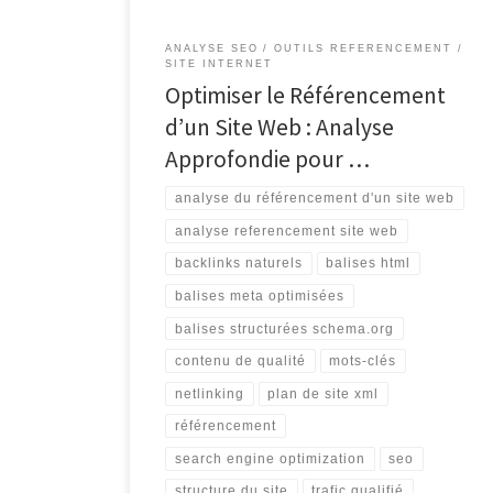
ANALYSE SEO
OUTILS REFERENCEMENT
SITE INTERNET
Optimiser le Référencement
d’un Site Web : Analyse
Approfondie pour …
analyse du référencement d'un site web
analyse referencement site web
backlinks naturels
balises html
balises meta optimisées
balises structurées schema.org
contenu de qualité
mots-clés
netlinking
plan de site xml
référencement
search engine optimization
seo
structure du site
trafic qualifié