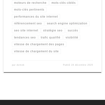
moteurs de recherche
mots-clés ciblés
mots-clés pertinents
performances du site internet
référencement seo
search engine optimization
seo site internet
stratégie seo
succès
tendances seo
trafic qualifié
visibilité
vitesse de chargement des pages
vitesse de chargement du site
par
dzmob
Publié
24 décembre 2025