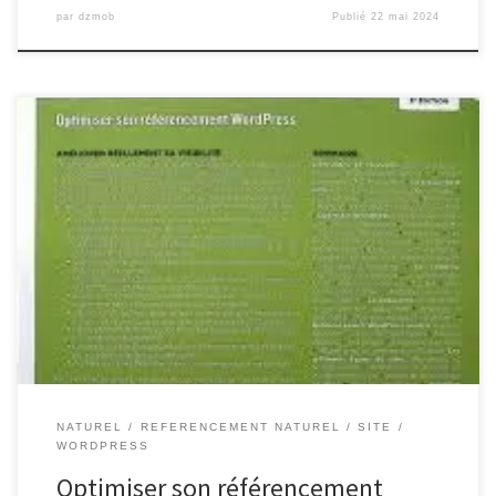
par
dzmob
Publié
22 mai 2024
Améliorer son référencement naturel sur WordPress Le
référencement naturel, ou SEO, est un élément crucial pour
assurer la visibilité de votre site web sur les moteurs de recherche
tels que Google. Si vous utilisez WordPress comme plateforme de
création de site, il existe plusieurs façons d’améliorer votre
référencement naturel et […]
NATUREL
REFERENCEMENT NATUREL
SITE
WORDPRESS
Optimiser son référencement