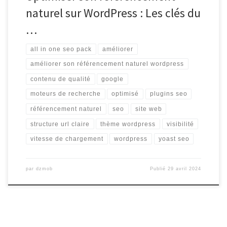
naturel sur WordPress : Les clés du
…
all in one seo pack
améliorer
améliorer son référencement naturel wordpress
contenu de qualité
google
moteurs de recherche
optimisé
plugins seo
référencement naturel
seo
site web
structure url claire
thème wordpress
visibilité
vitesse de chargement
wordpress
yoast seo
par
dzmob
Publié
29 avril 2024