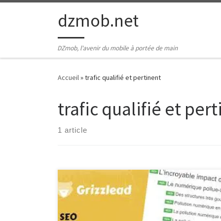
Passer au contenu
dzmob.net
DZmob, l'avenir du mobile à portée de main
Accueil
»
trafic qualifié et pertinent
trafic qualifié et per
1 article
Les articles optimisés SEO : la clé pour un contenu web
performant Les articles optimisés SEO sont devenus un
élément essentiel pour toute stratégie de contenu en