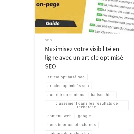
ligne. En effet, le SEO, ou référencement naturel, joue
un rôle crucial dans la visibilité d’un site web sur les
moteurs de recherche […]
SEO
Maximisez votre visibilité en
ligne avec un article optimisé
SEO
article optimisé seo
articles optimisés seo
autorité du contenu
balises html
classement dans les résultats de
recherche
contenu web
google
liens internes et externes
moteurs de recherche