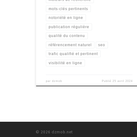
mots-clés pertinents
notoriété en ligne
publication régulière
qualité du contenu
référencement naturel
seo
trafic qualifié et pertinent
visibilité en ligne
par
dzmob
Publié
25 avril 2024
© 2026
dzmob.net