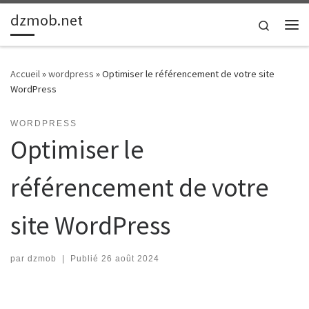
dzmob.net
Passer au contenu
Search
Me
Accueil
»
wordpress
»
Optimiser le référencement de votre site
WordPress
WORDPRESS
Optimiser le
référencement de votre
site WordPress
par
dzmob
|
Publié
26 août 2024