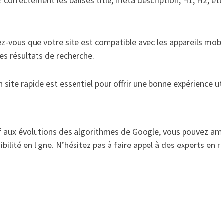
z correctement les balises title, meta description, H1, H2, e
z-vous que votre site est compatible avec les appareils mobil
es résultats de recherche.
 site rapide est essentiel pour offrir une bonne expérience 
tif aux évolutions des algorithmes de Google, vous pouvez a
ibilité en ligne. N’hésitez pas à faire appel à des experts