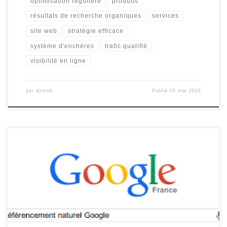
optimisation régulière
produits
résultats de recherche organiques
services
site web
stratégie efficace
système d'enchères
trafic qualifié
visibilité en ligne
par
dzmob
Publié
05 mai 2026
Le Référencement sur Google : Clé de la Visibilité en Ligne Le
référencement sur Google est un élément essentiel pour toute
entreprise cherchant à accroître sa visibilité en ligne. En effet,
Google est le moteur de recherche le plus utilisé au monde, et
être bien positionné dans ses résultats peut […]