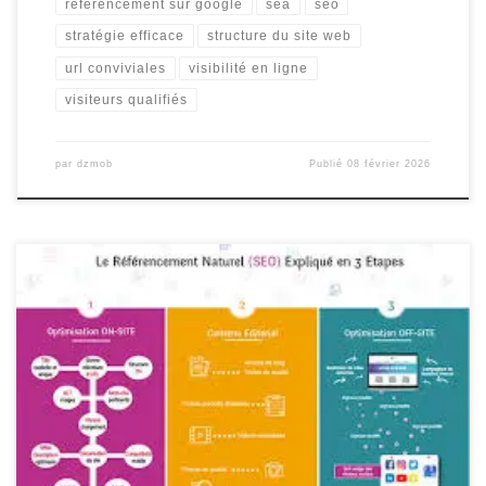
référencement sur google
sea
seo
stratégie efficace
structure du site web
url conviviales
visibilité en ligne
visiteurs qualifiés
par
dzmob
Publié
08 février 2026
Optimisation SEA : Maximisez Votre Visibilité en Ligne Optimisation
SEA : Maximisez Votre Visibilité en Ligne L’optimisation SEA,
acronyme de Search Engine Advertising, est une stratégie
incontournable pour les entreprises cherchant à accroître leur
visibilité en ligne et à attirer un trafic qualifié vers leur site web. En
effet, le […]