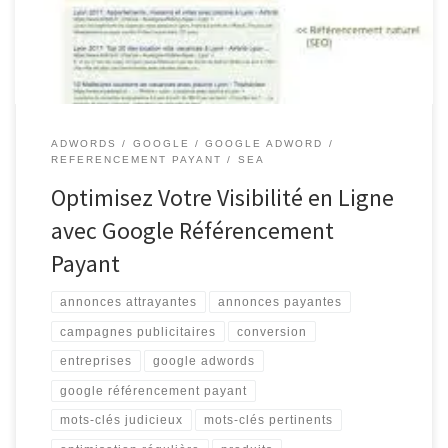
visibilité en ligne et atteindre un public ciblé. En investissant dans
des annonces […]
ADWORDS
GOOGLE
GOOGLE ADWORD
REFERENCEMENT PAYANT
SEA
Optimisez Votre Visibilité en Ligne
avec Google Référencement
Payant
annonces attrayantes
annonces payantes
campagnes publicitaires
conversion
entreprises
google adwords
google référencement payant
mots-clés judicieux
mots-clés pertinents