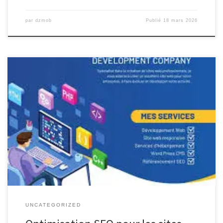
par
dzmob
Publié
18 mars 2026
Le référencement SEO des sites web est un élément essentiel
pour assurer leur visibilité et leur succès en ligne. En effet, le SEO,
ou Search Engine Optimization, consiste à optimiser un site web
afin qu’il soit mieux classé dans les résultats des moteurs de
recherche tels que Google. Une bonne […]
UNCATEGORIZED