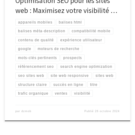
Optimisation SEO pour les sites
web : Maximisez votre visibilité …
appareils mobiles
balises html
balises méta-description
compatibilité mobile
contenu de qualité
expérience utilisateur
google
moteurs de recherche
mots-clés pertinents
prospects
référencement seo
search engine optimization
seo sites web
site web responsive
sites web
structure claire
succès en ligne
titre
trafic organique
ventes
visibilité
par
dzmob
Publié
26 octobre 2024