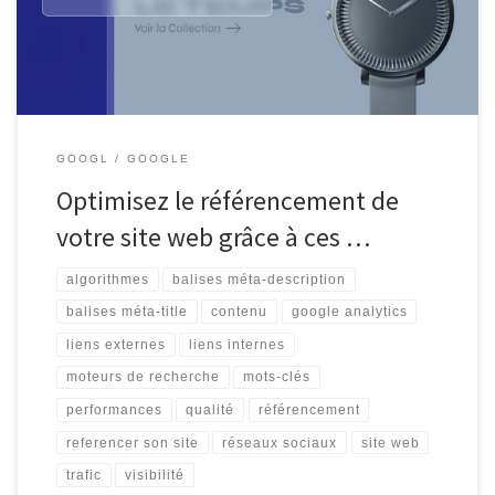
pour référencer votre site de manière efficace : Choisissez des
mots-clés pertinents Identifiez les […]
GOOGL
GOOGLE
Optimisez le référencement de
votre site web grâce à ces …
algorithmes
balises méta-description
balises méta-title
contenu
google analytics
liens externes
liens internes
moteurs de recherche
mots-clés
performances
qualité
référencement
referencer son site
réseaux sociaux
site web
trafic
visibilité