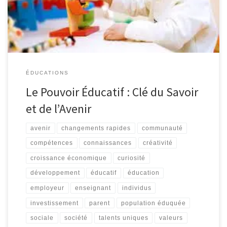
et les valeurs nécessaires pour réussir dans la vie. En investissant
dans l’éducation, nous investissons […]
ÉDUCATIONS
Le Pouvoir Éducatif : Clé du Savoir
et de l’Avenir
avenir
changements rapides
communauté
compétences
connaissances
créativité
croissance économique
curiosité
développement
éducatif
éducation
employeur
enseignant
individus
investissement
parent
population éduquée
sociale
société
talents uniques
valeurs