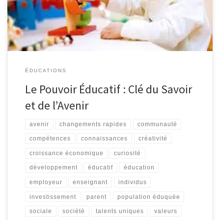
et les valeurs nécessaires pour réussir dans la vie. En investissant
dans l’éducation, nous investissons […]
ÉDUCATIONS
Le Pouvoir Éducatif : Clé du Savoir
et de l’Avenir
avenir
changements rapides
communauté
compétences
connaissances
créativité
croissance économique
curiosité
développement
éducatif
éducation
employeur
enseignant
individus
investissement
parent
population éduquée
sociale
société
talents uniques
valeurs