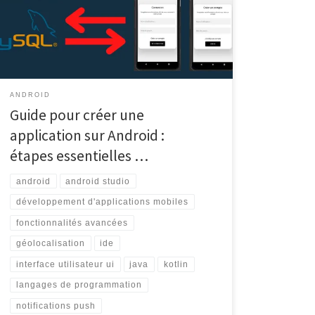
l’une des plateformes les plus populaires pour le
lancement d’applications. Si vous êtes intéressé par la
création d’une application sur Android, voici quelques
[…]
ANDROID
Guide pour créer une
application sur Android :
étapes essentielles …
android
android studio
développement d'applications mobiles
fonctionnalités avancées
géolocalisation
ide
interface utilisateur ui
java
kotlin
langages de programmation
notifications push