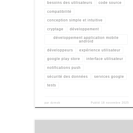
besoins des utilisateurs
code source
compatibilité
conception simple et intuitive
cryptage
développement
développement application mobile
android
développeurs
expérience utilisateur
google play store
interface utilisateur
notifications push
sécurité des données
services google
tests
par
dzmob
Publié
18 novembre 2025
Développement Natif Android : Créer des Applications