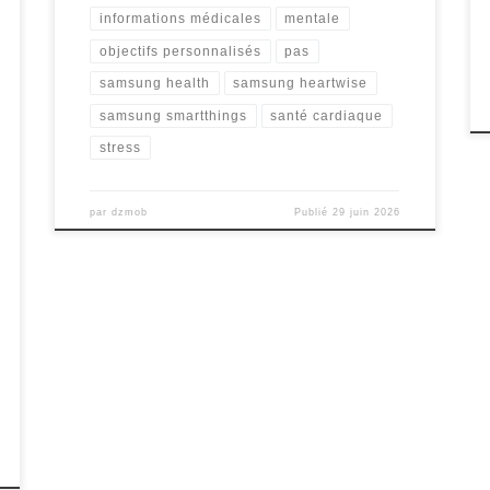
informations médicales
mentale
objectifs personnalisés
pas
samsung health
samsung heartwise
samsung smartthings
santé cardiaque
stress
par
dzmob
Publié
29 juin 2026