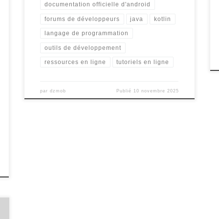
documentation officielle d'android
forums de développeurs
java
kotlin
langage de programmation
outils de développement
ressources en ligne
tutoriels en ligne
par
dzmob
Publié
10 novembre 2025