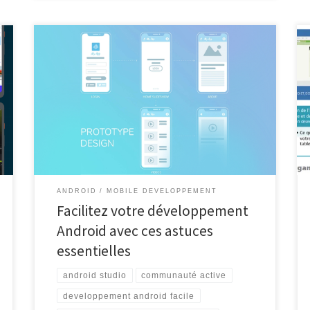
Développement Android Facile Développement
Android Facile : Créez Vos Propres Applications en
Quelques Étapes Simples Le développement
d’applications Android est devenu plus accessible que
jamais, permettant à chacun de concrétiser ses idées
créatives et ses projets innovants. Que vous soyez un
débutant ou un développeur expérimenté, il existe
des outils […]
ANDROID
MOBILE DEVELOPPEMENT
Facilitez votre développement
Android avec ces astuces
essentielles
android studio
communauté active
developpement android facile