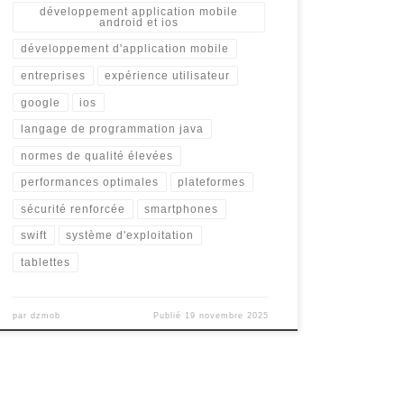
développement application mobile
android et ios
développement d'application mobile
entreprises
expérience utilisateur
google
ios
langage de programmation java
normes de qualité élevées
performances optimales
plateformes
sécurité renforcée
smartphones
swift
système d'exploitation
tablettes
par
dzmob
Publié
19 novembre 2025