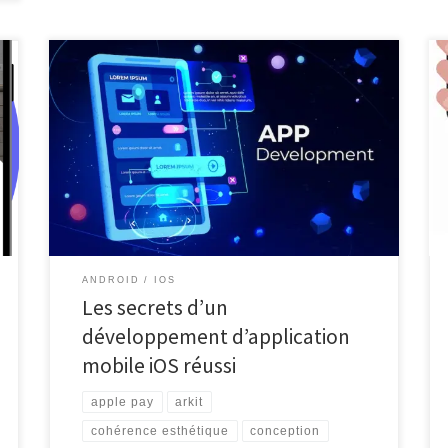
Développement d’application mobile iOS : Créez des
expériences utilisateur exceptionnelles Le
développement d’applications mobiles pour iOS est
une étape essentielle pour les entreprises cherchant à
atteindre un public plus large et à offrir des services
innovants. Avec la popularité croissante des appareils
Apple tels que l’iPhone et l’iPad, il est […]
ANDROID
IOS
Les secrets d’un
développement d’application
mobile iOS réussi
apple pay
arkit
cohérence esthétique
conception