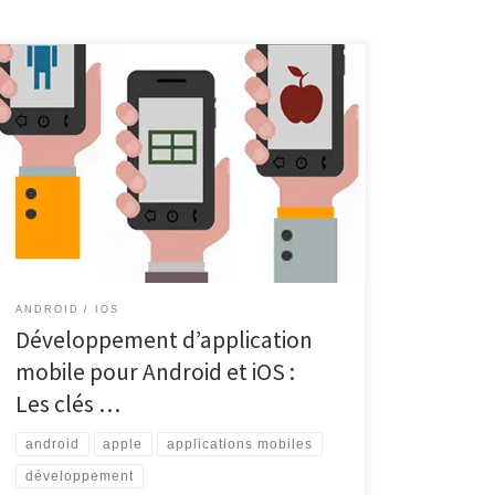
Développement d’application mobile Android et iOS
Développement d’application mobile Android et iOS
Le développement d’applications mobiles pour les
plateformes Android et iOS est devenu essentiel dans
le monde numérique actuel. Avec des millions
d’utilisateurs de smartphones à travers le monde, la
création d’applications mobiles performantes est un
moyen efficace pour […]
ANDROID
IOS
Développement d’application
mobile pour Android et iOS :
Les clés …
android
apple
applications mobiles
développement