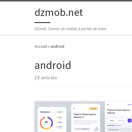
Passer au contenu
dzmob.net
DZmob, l'avenir du mobile à portée de main
Accueil
»
android
android
23 articles
Application Santé Android Les Avantages des
Applications de Santé sur Android Les applications de
santé sur Android sont devenues des outils essentiels