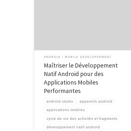
Mobiles Performantes Le développement natif
Android est une approche privilégiée par de
nombreux développeurs pour créer des applications
mobiles performantes et optimisées pour les
appareils fonctionnant sous le système d’exploitation
Android. Contrairement au développement hybride
qui utilise des technologies web comme HTML, CSS
[…]
ANDROID
MOBILE DEVELOPPEMENT
Maîtriser le Développement
Natif Android pour des
Applications Mobiles
Performantes
android studio
appareils android
applications mobiles
cycle de vie des activités et fragments
développement natif android