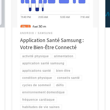
quotidienne, y compris dans le domaine de la santé.
Samsung, l’un des principaux fabricants d’appareils
électroniques, propose une gamme d’applications
santé innovantes pour […]
ANDROID
SAMSUNG
Application Santé Samsung :
Votre Bien-Être Connecté
activité physique
alimentation
application santé samsung
applications santé
bien-être
condition physique
conseils santé
cycles de sommeil
défis
environnement domestique
fréquence cardiaque
habitudes de vie saines