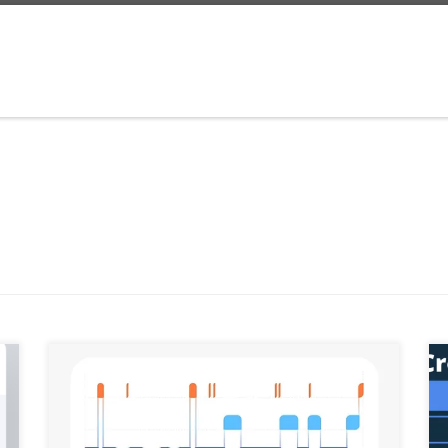
Les Applications Santé Samsung : Votre Bien-Être à
Portée de Main De nos jours, la technologie joue un
rôle de plus en plus important dans notre vie