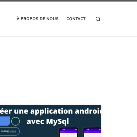
Search
À PROPOS DE NOUS
CONTACT
Créer une application sur Android Créer une
application sur Android De nos jours, le
développement d’applications mobiles est devenu un
domaine en pleine expansion, avec Android étant