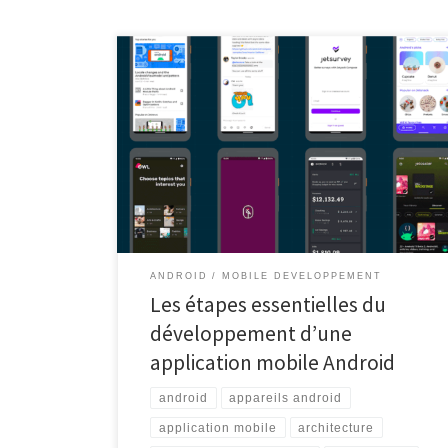
Développement d’application mobile Android
Développement d’application mobile Android Le
développement d’applications mobiles Android est
devenu un domaine incontournable dans l’industrie
technologique. Avec des millions d’utilisateurs à
travers le monde, la plateforme Android offre une
opportunité unique aux développeurs de créer des
applications innovantes qui répondent aux besoins
diversifiés des utilisateurs. […]
ANDROID
MOBILE DEVELOPPEMENT
Les étapes essentielles du
développement d’une
application mobile Android
android
appareils android
application mobile
architecture