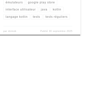
émulateurs
google play store
interface utilisateur
java
kotlin
langage kotlin
tests
tests réguliers
par
dzmob
Publié
30 septembre 2025