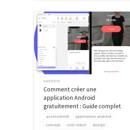
Créer une application Android gratuitement Créer une
application Android gratuitement Avec l’essor de la
technologie mobile, la création d’une application
Android est devenue plus accessible que jamais. Que
vous soyez un entrepreneur en herbe, un
développeur amateur ou simplement quelqu’un avec
une idée géniale, vous pouvez désormais concrétiser
votre vision […]
ANDROID
Comment créer une
application Android
gratuitement : Guide complet
accessibilité
application android
concept
coût réduit
design