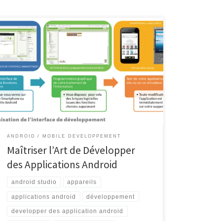
Développer des Applications Android Développer des
Applications Android Le développement
d’applications Android est devenu un domaine
incontournable dans le monde de la technologie
mobile. Avec des millions d’utilisateurs à travers le
monde, la plateforme Android offre une opportunité
passionnante pour les développeurs de créer des
applications innovantes et utiles. Pour […]
ANDROID
MOBILE DEVELOPPEMENT
Maîtriser l’Art de Développer
des Applications Android
android studio
appareils
applications android
développement
developper des application android