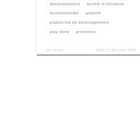
développement
facilité d'utilisation
fonctionnalités
gratuité
plateforme de développement
play store
promotion
par
dzmob
Publié
21 décembre 2025