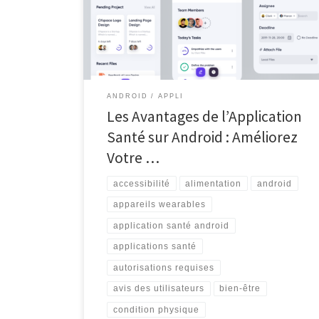
pour les utilisateurs soucieux de leur bien-être. Que ce
soit pour suivre leur condition physique, gérer leur
alimentation ou surveiller leurs habitudes de sommeil,
ces applications offrent une […]
ANDROID
APPLI
Les Avantages de l’Application
Santé sur Android : Améliorez
Votre …
accessibilité
alimentation
android
appareils wearables
application santé android
applications santé
autorisations requises
avis des utilisateurs
bien-être
condition physique