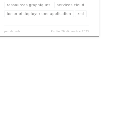
ressources graphiques
services cloud
tester et déployer une application
xml
par
dzmob
Publié
29 décembre 2025