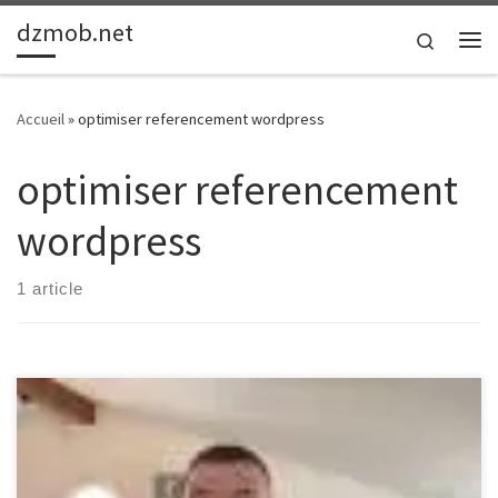
dzmob.net
Passer au contenu
Search
Me
Accueil
»
optimiser referencement wordpress
optimiser referencement
wordpress
1 article
Optimiser le Référencement WordPress pour un Meilleur
Classement sur les Moteurs de Recherche Le référencement est un