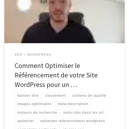
élément crucial pour assurer la visibilité de votre site web sur les
moteurs de recherche tels que Google. Si vous utilisez WordPress
comme plateforme de gestion de contenu, il existe plusieurs
techniques d’optimisation […]
SEO
WORDPRESS
Comment Optimiser le
Référencement de votre Site
WordPress pour un …
balises titre
classement
contenu de qualité
images optimisées
méta-description
moteurs de recherche
mots-clés dans les url
optimiser
optimiser referencement wordpress