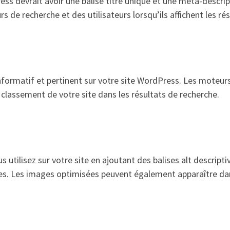
ess devrait avoir une balise titre unique et une méta-descri
s de recherche et des utilisateurs lorsqu’ils affichent les ré
nformatif et pertinent sur votre site WordPress. Les moteur
e classement de votre site dans les résultats de recherche.
 utilisez sur votre site en ajoutant des balises alt descript
es. Les images optimisées peuvent également apparaître dan