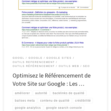
Article sur le Référencement Google Site Référencement Google
Site : Comment Améliorer la Visibilité de Votre Site Web Le
référencement sur Google est un aspect crucial pour toute
entreprise ou site web cherchant à augmenter sa visibilité en ligne.
Lorsqu’il s’agit d’optimiser le référencement de votre site sur
Google, il […]
GOOGL
GOOGLE
GOOGLE SITES
OUTILS REFERENCEMENT
OUTILS RÉFÉRENCEMENT
OUTILS WEB
SEO
Optimisez le Référencement de
Votre Site sur Google : Les …
améliorer
autorité
backlinks de qualité
balises meta
contenu de qualité
crédibilité
google analytics
google search console