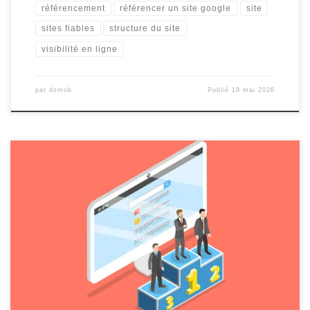
référencement
référencer un site google
site
sites fiables
structure du site
visibilité en ligne
par
dzmob
Publié
19 mai 2026
Référencer son site sur Google : les étapes essentielles pour
améliorer sa visibilité en ligne Référencer son site sur Google : les
étapes essentielles pour améliorer sa visibilité en ligne Avoir un
site web est une première étape importante, mais pour qu’il soit
réellement efficace, il est essentiel de le […]