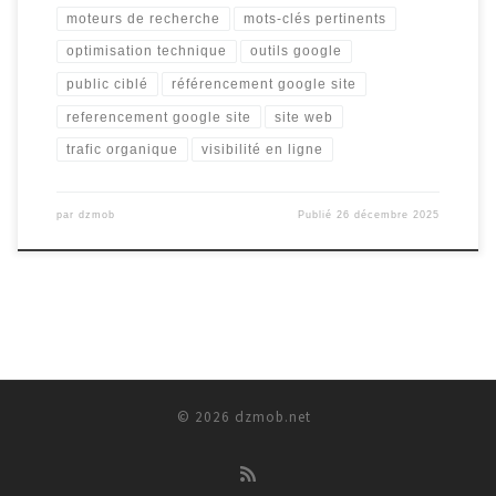
moteurs de recherche
mots-clés pertinents
optimisation technique
outils google
public ciblé
référencement google site
referencement google site
site web
trafic organique
visibilité en ligne
par
dzmob
Publié
26 décembre 2025
© 2026
dzmob.net