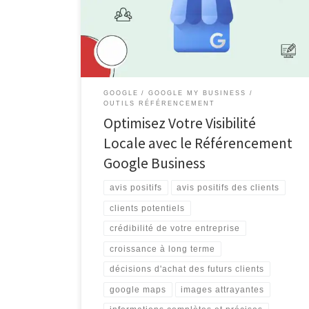
cherchant à attirer des clients potentiels. Le
référencement Google Business est un outil puissant
qui permet d’améliorer la visibilité de votre entreprise
sur le moteur de recherche […]
GOOGLE
GOOGLE MY BUSINESS
OUTILS RÉFÉRENCEMENT
Optimisez Votre Visibilité
Locale avec le Référencement
Google Business
avis positifs
avis positifs des clients
clients potentiels
crédibilité de votre entreprise
croissance à long terme
décisions d'achat des futurs clients
google maps
images attrayantes