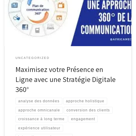
maximiser la présence en ligne d’une entreprise sur tous les
canaux numériques disponibles. En intégrant de manière
cohérente et stratégique les différents aspects du marketing
digital, cette approche permet d’optimiser […]
UNCATEGORIZED
Maximisez votre Présence en
Ligne avec une Stratégie Digitale
360°
analyse des données
approche holistique
approche omnicanale
conversion des clients
croissance à long terme
engagement
expérience utilisateur