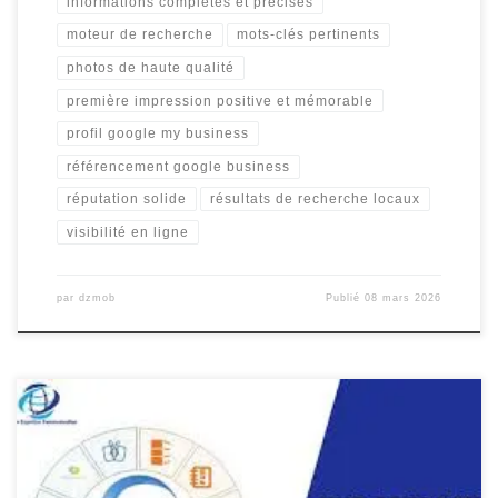
informations complètes et précises
moteur de recherche
mots-clés pertinents
photos de haute qualité
première impression positive et mémorable
profil google my business
référencement google business
réputation solide
résultats de recherche locaux
visibilité en ligne
par
dzmob
Publié
08 mars 2026
La Stratégie Digitale 360 : Maximiser Votre Présence en Ligne La
stratégie digitale 360 est une approche holistique visant à