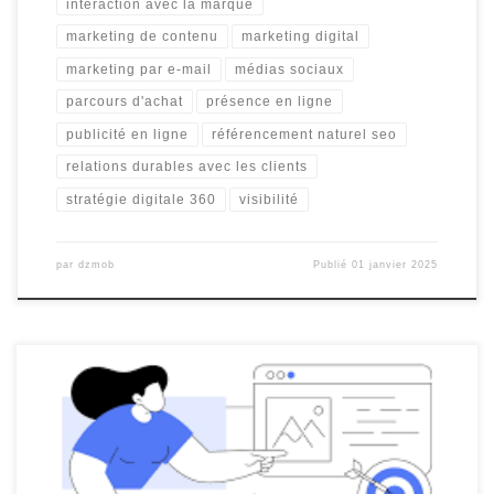
interaction avec la marque
marketing de contenu
marketing digital
marketing par e-mail
médias sociaux
parcours d'achat
présence en ligne
publicité en ligne
référencement naturel seo
relations durables avec les clients
stratégie digitale 360
visibilité
par
dzmob
Publié
01 janvier 2025
Optimisation SEO : La Clé Pour Améliorer Votre Visibilité en Ligne
L’optimisation pour les moteurs de recherche (SEO) est une
stratégie essentielle pour toute entreprise cherchant à améliorer