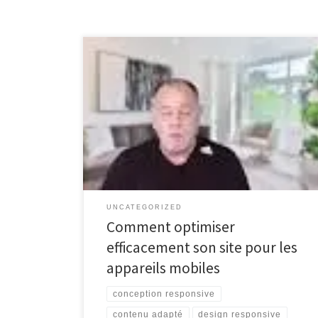
Optimiser son site pour mobile Optimiser son site pour
mobile Aujourd’hui, avec l’augmentation de
l’utilisation des smartphones et des tablettes, il est
essentiel d’optimiser son site web pour les appareils
mobiles. Voici quelques conseils pour rendre votre site
plus convivial et performant sur les petits écrans :
Conception responsive : […]
UNCATEGORIZED
Comment optimiser
efficacement son site pour les
appareils mobiles
conception responsive
contenu adapté
design responsive