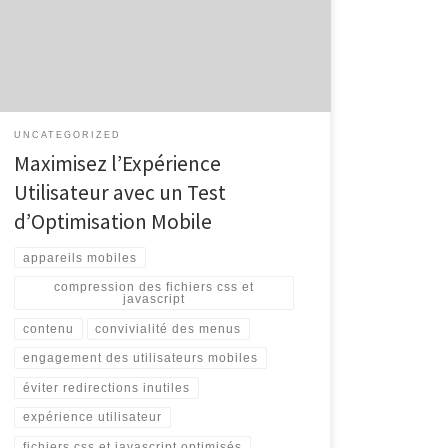
smartphones et des tablettes, il est essentiel pour les
entreprises de s’assurer que leurs sites web et
applications sont optimisés pour une expérience
mobile fluide. Le test d’optimisation mobile […]
UNCATEGORIZED
Maximisez l’Expérience
Utilisateur avec un Test
d’Optimisation Mobile
appareils mobiles
compression des fichiers css et
javascript
contenu
convivialité des menus
engagement des utilisateurs mobiles
éviter redirections inutiles
expérience utilisateur
fichiers css et javascript optimisés