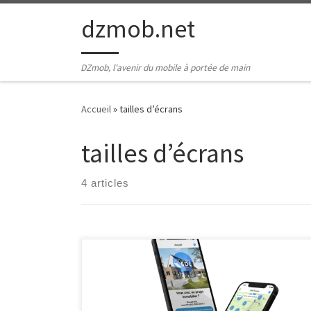
Passer au contenu
dzmob.net
DZmob, l'avenir du mobile à portée de main
Accueil
»
tailles d’écrans
tailles d’écrans
4 articles
Développement Smartphone : L’évolution constante
de la technologie mobile Depuis l’avènement des
smartphones, ces petits appareils ont révolutionné la
façon dont nous interagissons avec le monde