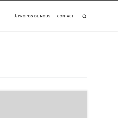
Search
À PROPOS DE NOUS
CONTACT
Test d’optimisation mobile Test d’optimisation mobile
: Améliorez l’expérience utilisateur sur vos appareils
mobiles De nos jours, avec la prolifération des