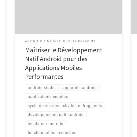
mobiles performantes et optimisées pour les
appareils fonctionnant sous le système d’exploitation
Android. Contrairement au développement hybride
qui utilise des technologies web comme HTML, CSS
[…]
ANDROID
MOBILE DEVELOPPEMENT
Maîtriser le Développement
Natif Android pour des
Applications Mobiles
Performantes
android studio
appareils android
applications mobiles
cycle de vie des activités et fragments
développement natif android
émulateur android
fonctionnalités avancées