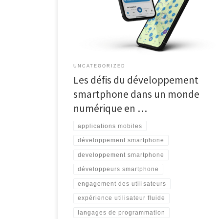
numérique. Le développement smartphone est un
domaine en constante évolution, où les innovations et
les avancées techniques se succèdent à un rythme
effréné. Les […]
UNCATEGORIZED
Les défis du développement
smartphone dans un monde
numérique en …
applications mobiles
développement smartphone
developpement smartphone
développeurs smartphone
engagement des utilisateurs
expérience utilisateur fluide
langages de programmation