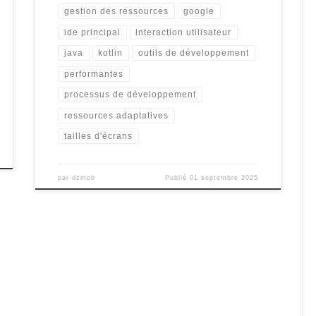
gestion des ressources
google
ide principal
interaction utilisateur
java
kotlin
outils de développement
performantes
processus de développement
ressources adaptatives
tailles d'écrans
par
dzmob
Publié
01 septembre 2025