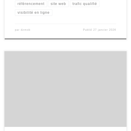
référencement
site web
trafic qualifié
visibilité en ligne
par
dzmob
Publié
27 janvier 2026
Test d’optimisation mobile Test d’optimisation mobile : Améliorez
l’expérience utilisateur sur vos appareils mobiles De nos jours,
avec la prolifération des smartphones et des tablettes, il est
essentiel pour les entreprises de s’assurer que leurs sites web et
applications sont optimisés pour une expérience mobile fluide. Le
test d’optimisation mobile […]