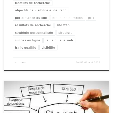
moteurs de recherche
objectifs de visibilité et de trafic
performance du site
pratiques durables
prix
résultats de recherche
site web
stratégie personnalisée
structure
succès en ligne
taille du site web
trafic qualifié
visibilité
par
dzmob
Publié
06 mai 2026
Référencer un site web : Les clés pour améliorer sa visibilité en
ligne Le référencement d’un site web est une étape cruciale pour