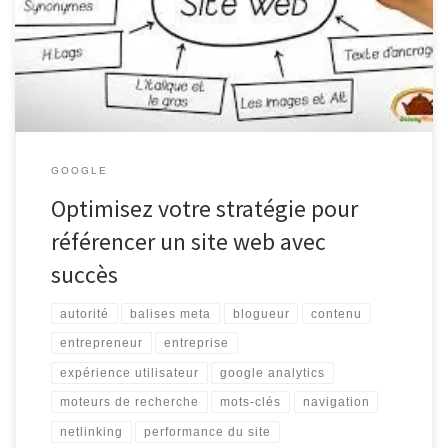
assurer sa visibilité sur les moteurs de recherche et attirer un trafic
qualifié. Que vous soyez une entreprise, un blogueur ou un
entrepreneur, il est essentiel de […]
GOOGLE
Optimisez votre stratégie pour
référencer un site web avec
succès
autorité
balises meta
blogueur
contenu
entrepreneur
entreprise
expérience utilisateur
google analytics
moteurs de recherche
mots-clés
navigation
netlinking
performance du site