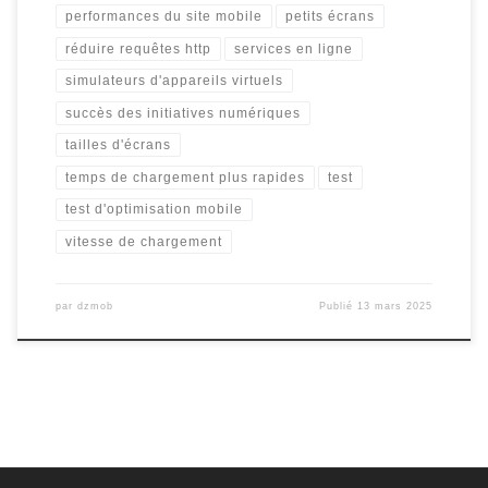
performances du site mobile
petits écrans
réduire requêtes http
services en ligne
simulateurs d'appareils virtuels
succès des initiatives numériques
tailles d'écrans
temps de chargement plus rapides
test
test d'optimisation mobile
vitesse de chargement
par
dzmob
Publié
13 mars 2025