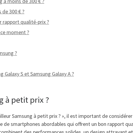
g à moins de 300 € ?
 de 300 € ?
 rapport qualité-prix ?
n ce moment ?
amsung ?
ng Galaxy S et Samsung Galaxy A ?
 à petit prix ?
lleur Samsung à petit prix ? », il est important de considérer 
e smartphones abordables qui offrent un bon rapport quali
i combinent des performances solides, un design attrayant et