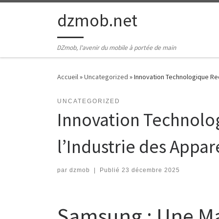
Passer au contenu
dzmob.net
DZmob, l'avenir du mobile à portée de main
Accueil
»
Uncategorized
»
Innovation Technologique Red
UNCATEGORIZED
Innovation Technolo
l’Industrie des Appar
par
dzmob
|
Publié
23 décembre 2025
Samsung : Une Ma