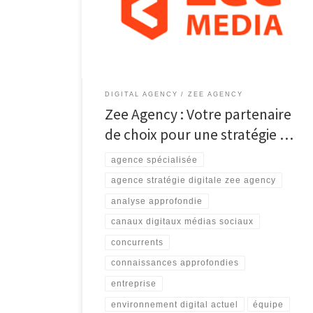
essentielle pour toute entreprise qui souhaite
prospérer. C’est là que Zee Agency entre en jeu. En
tant qu’agence spécialisée dans la stratégie digitale,
Zee Agency offre […]
DIGITAL AGENCY
ZEE AGENCY
Zee Agency : Votre partenaire
de choix pour une stratégie …
agence spécialisée
agence stratégie digitale zee agency
analyse approfondie
canaux digitaux médias sociaux
concurrents
connaissances approfondies
entreprise
environnement digital actuel
équipe