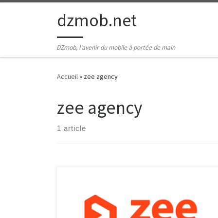
Passer au contenu
dzmob.net
DZmob, l'avenir du mobile à portée de main
Accueil
»
zee agency
zee agency
1 article
Zee Agency : Votre partenaire pour une stratégie
digitale gagnante Dans un monde de plus en plus
connecté, la présence en ligne est devenue