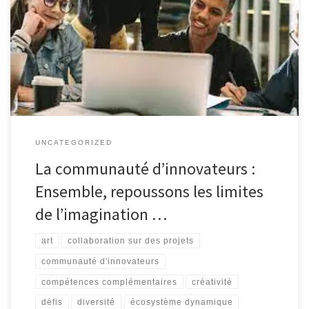
du possible Dans un monde en constante évolution, l’innovation
est devenue la clé pour relever les défis et saisir les opportunités.
Et au cœur de cette quête perpétuelle se trouve la communauté
d’innovateurs, un groupe de personnes passionnées et créatives
qui travaillent […]
UNCATEGORIZED
La communauté d’innovateurs :
Ensemble, repoussons les limites
de l’imagination …
art
collaboration sur des projets
communauté d'innovateurs
compétences complémentaires
créativité
défis
diversité
écosystème dynamique