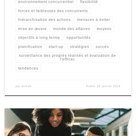
environnement concurrentiel
flexibilité
forces et faiblesses des concurrents
hiérarchisation des actions
menaces à éviter
mise en œuvre
monde des affaires
moyens
objectifs à long terme
opportunités
planification
start-up
stratégies
succès
surveillance des progrès réalisés et évaluation de
l'efficac
tendances
par
dzmob
Publié
19 janvier 2024
La communauté d’innovateurs : Ensemble, repoussons les limites