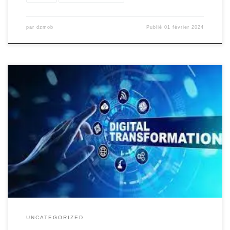
par
dzmob
Publié
01 février 2024
La transformation digitale : un enjeu majeur pour le marketing
Dans un monde de plus en plus connecté, la transformation
digitale est devenue une priorité pour les entreprises qui
souhaitent rester compétitives sur le marché. Parmi les domaines
les plus impactés par cette révolution technologique se trouve le
marketing. En […]
UNCATEGORIZED