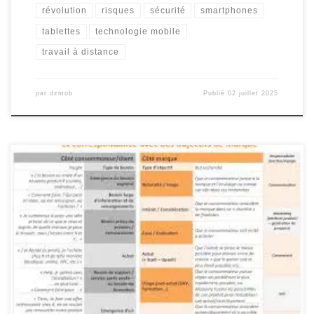
révolution
risques
sécurité
smartphones
tablettes
technologie mobile
travail à distance
par
dzmob
Publié
02 juillet 2025
Exemple de Stratégie Digitale en PDF Exemple de Stratégie
Digitale en PDF La stratégie digitale est devenue un élément
essentiel pour les entreprises cherchant à prospérer dans
l’économie numérique d’aujourd’hui. En élaborant une stratégie
digitale efficace, une entreprise peut atteindre ses objectifs
commerciaux, renforcer sa présence en ligne et fidéliser […]