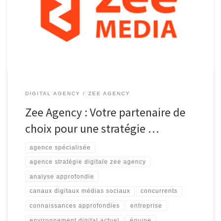
en ligne est devenue essentielle pour toute entreprise qui
souhaite prospérer. C’est là que Zee Agency entre en jeu. En tant
qu’agence spécialisée dans la stratégie digitale, Zee Agency offre
[…]
DIGITAL AGENCY
ZEE AGENCY
Zee Agency : Votre partenaire de
choix pour une stratégie …
agence spécialisée
agence stratégie digitale zee agency
analyse approfondie
canaux digitaux médias sociaux
concurrents
connaissances approfondies
entreprise
environnement digital actuel
équipe