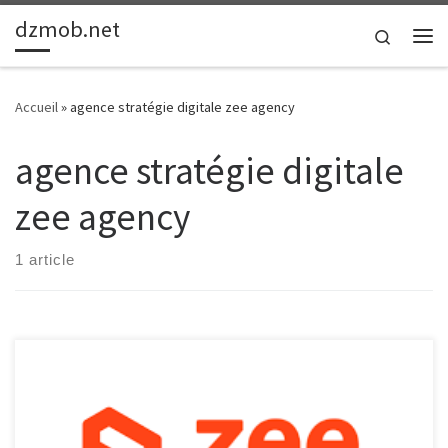
dzmob.net
Passer au contenu
Search
Me
Accueil
»
agence stratégie digitale zee agency
agence stratégie digitale
zee agency
1 article
Zee Agency : Votre partenaire pour une stratégie digitale
gagnante Dans un monde de plus en plus connecté, la présence