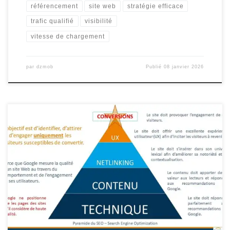
référencement
site web
stratégie efficace
trafic qualifié
visibilité
vitesse de chargement
par
dzmob
Publié
08 janvier 2026
Le Référencement Web SEO : Un Pilier Essentiel pour la Visibilité
en Ligne Le référencement web SEO, acronyme de Search Engine
Optimization, est un ensemble de techniques visant à améliorer la
visibilité d’un site internet sur les moteurs de recherche tels que
Google, Bing ou Yahoo. En effet, être bien […]