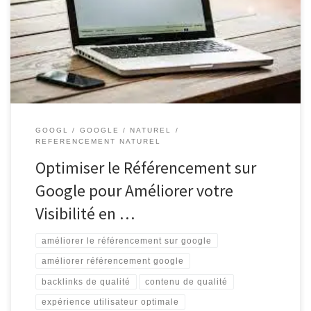
site web et d’attirer plus de visiteurs, le référencement sur Google
est essentiel. Voici quelques conseils pour améliorer votre
positionnement sur ce moteur de recherche populaire : Contenu
de Qualité Google valorise les sites qui […]
GOOGL
GOOGLE
NATUREL
REFERENCEMENT NATUREL
Optimiser le Référencement sur
Google pour Améliorer votre
Visibilité en …
améliorer le référencement sur google
améliorer référencement google
backlinks de qualité
contenu de qualité
expérience utilisateur optimale