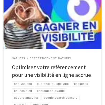
Votre Référencement Optimisez Votre Référencement pour un
Meilleur Positionnement en Ligne Le référencement, ou SEO
(Search Engine Optimization), est un élément crucial pour toute
entreprise ou site web cherchant à améliorer sa visibilité en ligne.
En effet, un bon référencement permet d’augmenter la
probabilité que votre site soit bien positionné […]
NATUREL
REFERENCEMENT NATUREL
Optimisez votre référencement
pour une visibilité en ligne accrue
analyse seo
audience du site web
backlinks
balises html
contenu de qualité
google analytics
google search console
mots-clés
netlinking