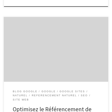
Le Référencement de Site sur Google : Un Enjeu Crucial pour la
Visibilité en Ligne De nos jours, avoir un site web est essentiel pour
toute entreprise ou organisation souhaitant se connecter avec un
public plus large. Cependant, posséder un site web n’est que la
première étape. Pour que votre […]
BLOG GOOGLE
GOOGLE
GOOGLE SITES
NATUREL
REFERENCEMENT NATUREL
SEO
SITE WEB
Optimisez le Référencement de