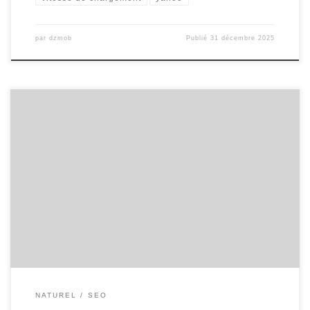
par
dzmob
Publié
31 décembre 2025
Le référencement SEO, ou Search Engine Optimization, est une
pratique essentielle pour toute entreprise cherchant à améliorer
sa visibilité en ligne et à attirer un trafic qualifié sur son site web. En
effet, le SEO consiste en un ensemble de techniques visant à
optimiser le positionnement d’un site dans les […]
NATUREL
SEO