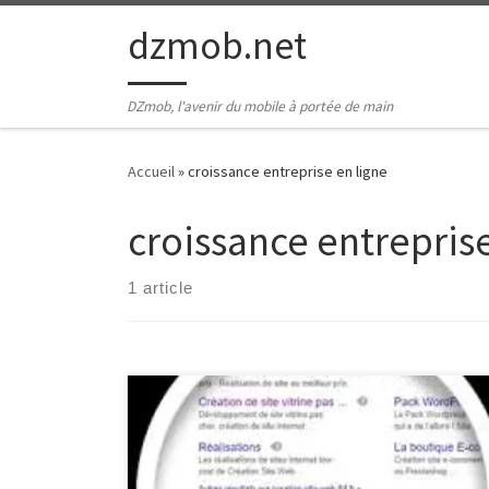
Passer au contenu
dzmob.net
DZmob, l'avenir du mobile à portée de main
Accueil
»
croissance entreprise en ligne
croissance entreprise
1 article
Prix Référencement Site Internet : Comment
Déterminer le Coût Idéal pour Votre Entreprise Le
référencement d’un site internet est crucial pour sa