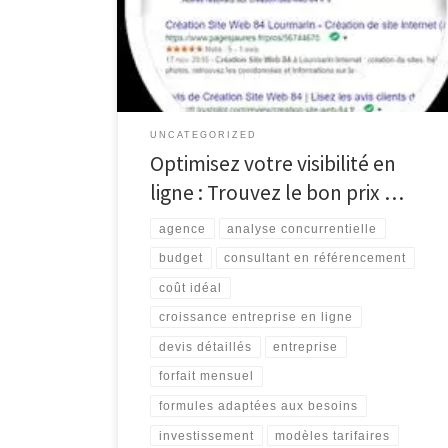
visibilité en ligne et sa réussite commerciale.
Cependant, déterminer le prix idéal pour le
référencement de votre site peut être un défi.
Plusieurs facteurs entrent en jeu lorsqu’il […]
UNCATEGORIZED
Optimisez votre visibilité en
ligne : Trouvez le bon prix …
agence
analyse concurrentielle
budget
consultant en référencement
coût idéal
croissance entreprise en ligne
devis détaillés
entreprise
forfait mensuel
formules adaptées aux besoins
investissement
modèles tarifaires