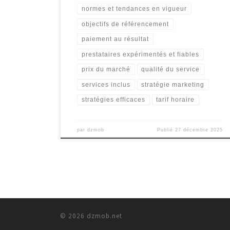
normes et tendances en vigueur
objectifs de référencement
paiement au résultat
prestataires expérimentés et fiables
prix du marché
qualité du service
services inclus
stratégie marketing
stratégies efficaces
tarif horaire
par
dzmob
Publié
27 décembre 2025
© 2026
dzmob.net