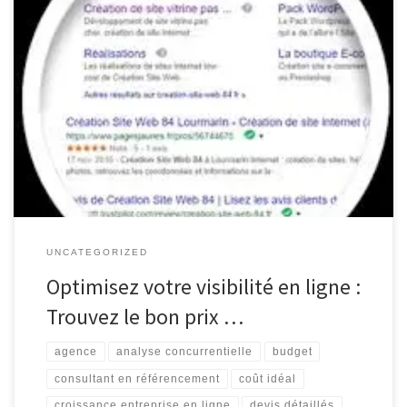
Prix Référencement Site Internet : Comment Déterminer le Coût
Idéal pour Votre Entreprise Le référencement d’un site internet
est crucial pour sa visibilité en ligne et sa réussite commerciale.
Cependant, déterminer le prix idéal pour le référencement de
votre site peut être un défi. Plusieurs facteurs entrent en jeu
lorsqu’il […]
UNCATEGORIZED
Optimisez votre visibilité en ligne :
Trouvez le bon prix …
agence
analyse concurrentielle
budget
consultant en référencement
coût idéal
croissance entreprise en ligne
devis détaillés