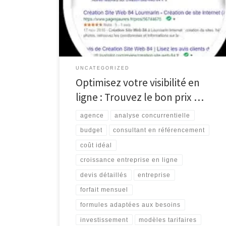
visibilité en ligne et sa réussite commerciale.
Cependant, déterminer le prix idéal pour le
référencement de votre site peut être un défi.
Plusieurs facteurs entrent en jeu lorsqu’il […]
UNCATEGORIZED
Optimisez votre visibilité en
ligne : Trouvez le bon prix …
agence
analyse concurrentielle
budget
consultant en référencement
coût idéal
croissance entreprise en ligne
devis détaillés
entreprise
forfait mensuel
formules adaptées aux besoins
investissement
modèles tarifaires