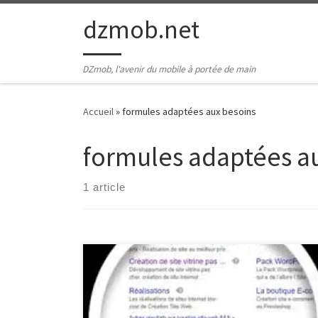
Passer au contenu
dzmob.net
DZmob, l'avenir du mobile à portée de main
Accueil
»
formules adaptées aux besoins
formules adaptées a
1 article
Prix Référencement Site Internet : Comment
Déterminer le Coût Idéal pour Votre Entreprise Le
référencement d’un site internet est crucial pour sa