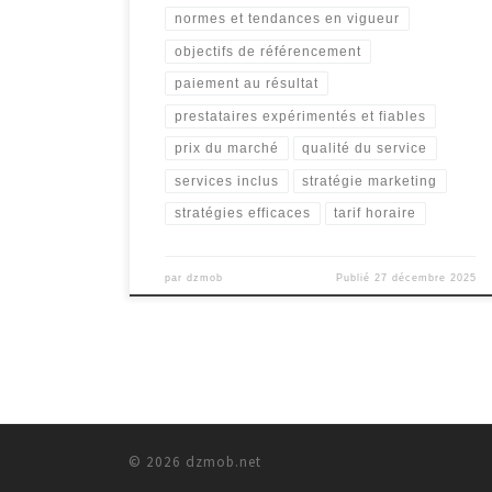
normes et tendances en vigueur
objectifs de référencement
paiement au résultat
prestataires expérimentés et fiables
prix du marché
qualité du service
services inclus
stratégie marketing
stratégies efficaces
tarif horaire
par
dzmob
Publié
27 décembre 2025
© 2026
dzmob.net