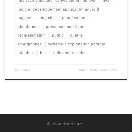
interface utilisateur conviviale et intuitive
java
logiciel développement application android
logiciels
objectifs
planification
plateformes
présence numérique
programmation
public
qualité
smartphones
système d'exploitation android
tablettes
test
utilisateurs cibles
par
dzmob
Publié
19 décembre 2024
© 2026
dzmob.net