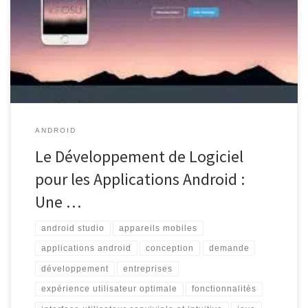
développement d’applications Android est devenu un élément
essentiel pour les entreprises cherchant à étendre leur présence
numérique et à atteindre un public plus large. Avec la popularité
croissante des appareils mobiles fonctionnant sous le système
d’exploitation […]
ANDROID
Le Développement de Logiciel
pour les Applications Android :
Une …
android studio
appareils mobiles
applications android
conception
demande
développement
entreprises
expérience utilisateur optimale
fonctionnalités