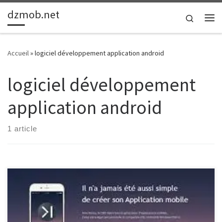
dzmob.net
Passer au contenu
Search
Me
Accueil
»
logiciel développement application android
logiciel développement
application android
1 article
Article: Développement de Logiciels pour Applications Android
Développement de Logiciels pour Applications Android Le