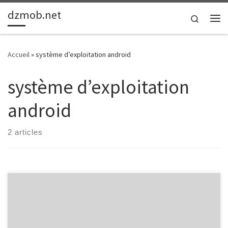
dzmob.net
Passer au contenu
Search
Me
Accueil
»
système d’exploitation android
système d’exploitation
android
2 articles
Développement Mobile Android : Créer des Applications
Innovantes pour le Monde Numérique Le développement mobile