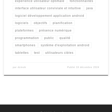
expérience utilisateur optimale
fonctionnalités
interface utilisateur conviviale et intuitive
java
logiciel développement application android
logiciels
objectifs
planification
plateformes
présence numérique
programmation
public
qualité
smartphones
système d'exploitation android
tablettes
test
utilisateurs cibles
par
dzmob
Publié
19 décembre 2024