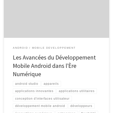
Android est devenu un pilier essentiel dans l’écosystème
numérique d’aujourd’hui. Avec des millions d’appareils
fonctionnant sous le système d’exploitation Android, la création
d’applications innovantes pour cette plateforme est devenue une
priorité pour de nombreuses entreprises […]
ANDROID
MOBILE DEVELOPPEMENT
Les Avancées du Développement
Mobile Android dans l’Ère
Numérique
android studio
appareils
applications innovantes
applications utilitaires
conception d'interfaces utilisateur
développement mobile android
développeurs