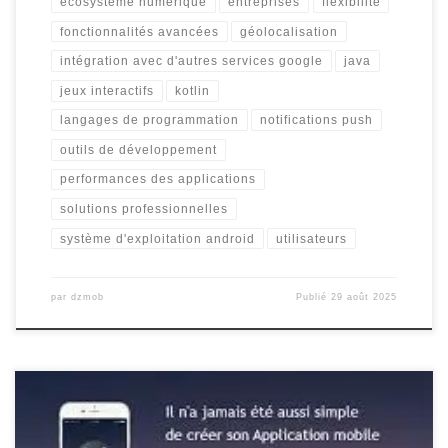
écosystème numérique
entreprises
flexibilité
fonctionnalités avancées
géolocalisation
intégration avec d'autres services google
java
jeux interactifs
kotlin
langages de programmation
notifications push
outils de développement
performances des applications
solutions professionnelles
système d'exploitation android
utilisateurs
par
dzmob
Publié
29 août 2025
Article: Développement de Logiciels pour Applications Android