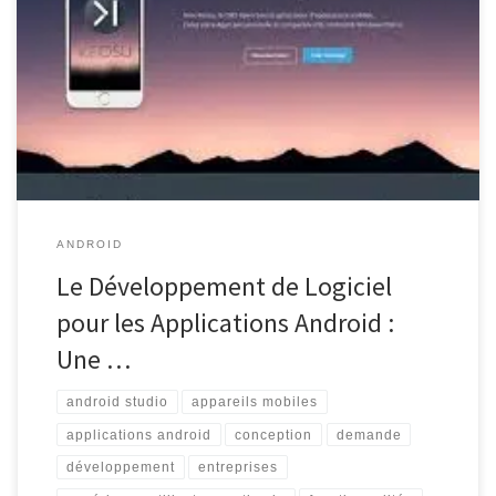
Développement de Logiciels pour Applications Android Le
développement d’applications Android est devenu un élément
essentiel pour les entreprises cherchant à étendre leur présence
numérique et à atteindre un public plus large. Avec la popularité
croissante des appareils mobiles fonctionnant sous le système
d’exploitation […]
ANDROID
Le Développement de Logiciel
pour les Applications Android :
Une …
android studio
appareils mobiles
applications android
conception
demande
développement
entreprises