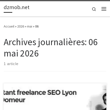
dzmob.net
Passer au contenu
Search
Me
Accueil
»
2026
»
mai
»
06
Archives journalières:
06
mai 2026
1 article
Consultant en Référencement : Maximisez la Visibilité de Votre
Site Web Consultant en Référencement : Maximisez la Visibilité de